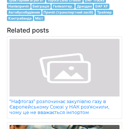
Тракторний агрегат
Toyota Land Cruiser
DAF Trucks
Напівпричіп
Еміграція
Гелікоптер.
Дрезден
DAF XF
Автобусобудівник
Причіп (транспортний засіб)
Трейлер
Контрабанда
Міст
Related posts
"Нафтогаз" розпочинає закупівлю газу в
Європейському Союзі: у НАК роз'яснили,
чому це не вважається імпортом