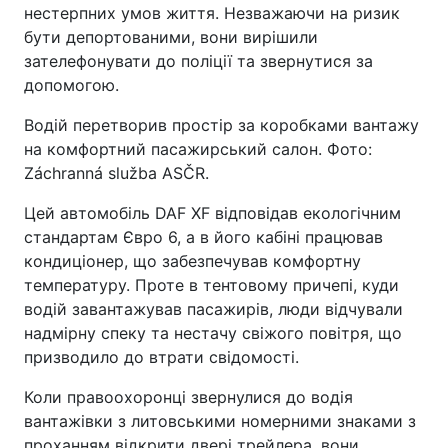
нестерпних умов життя. Незважаючи на ризик
бути депортованими, вони вирішили
зателефонувати до поліції та звернутися за
допомогою.
Водій перетворив простір за коробками вантажу
на комфортний пасажирський салон. Фото:
Záchranná služba ASČR.
Цей автомобіль DAF XF відповідав екологічним
стандартам Євро 6, а в його кабіні працював
кондиціонер, що забезпечував комфортну
температуру. Проте в тентовому причепі, куди
водій завантажував пасажирів, люди відчували
надмірну спеку та нестачу свіжого повітря, що
призводило до втрати свідомості.
Коли правоохоронці звернулися до водія
вантажівки з литовськими номерними знаками з
проханням відкрити двері трейлера, вони