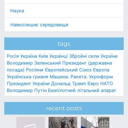
Наука
Навколишнє середовище
tags
Росія
Україна
Київ
Українці
Збройні сили України
Володимир Зеленський
Президент (державна
посада)
Росіяни
Європейський Союз
Європа
Українська гривня
Машина.
Ракета.
Укрінформ
Президент України
Дональд Трамп
Євро
НАТО
Володимир Путін
Безпілотний літальний апарат
recent posts