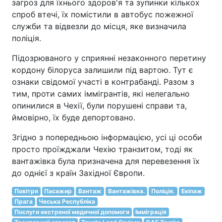
загроз для їхнього здоров'я та зупинки кількох
спроб втечі, їх помістили в автобус пожежної
служби та відвезли до місця, яке визначила
поліція.
Підозрюваного у сприянні незаконного перетину
кордону білоруса залишили під вартою. Тут є
ознаки свідомої участі в контрабанді. Разом з
тим, проти самих іммігрантів, які нелегально
опинилися в Чехії, були порушені справи та,
ймовірно, їх буде депортовано.
Згідно з попередньою інформацією, усі ці особи
просто проїжджали Чехію транзитом, тоді як
вантажівка була призначена для перевезення їх
до однієї з країн Західної Європи.
Повітря
Пасажир
Вантаж
Вантажівка.
Поліція.
Екіпаж
Прага
Чеська Республіка
Послуги екстреної медичної допомоги
Імміграція