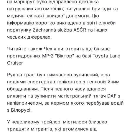
на маршрут було відправлено декілька
патрульних автомобілів, рятувальні бригади та
медичні екіпажі швидкої допомоги. Цю
інформацію коротко викладено в звіті служби
порятунку Záchranná služba ASČR та інших
чеських джерелах.
Читайте також Чехія виготовить ще більше
протидронних МР-2 "Віктор" на базі Toyota Land
Cruiser
Рух на трасі був тимчасово зупинений, а за
подіями спостерігав гелікоптер з тепловізійним
обладнанням. Після певного часу вдалося
виявити та зупинити магістральний тягач DAF з
напівпричепом, за кермом якого перебував водій
з Білорусі.
У невеликому трейлері містилося близько
тридцяти мігрантів, які втомилися від