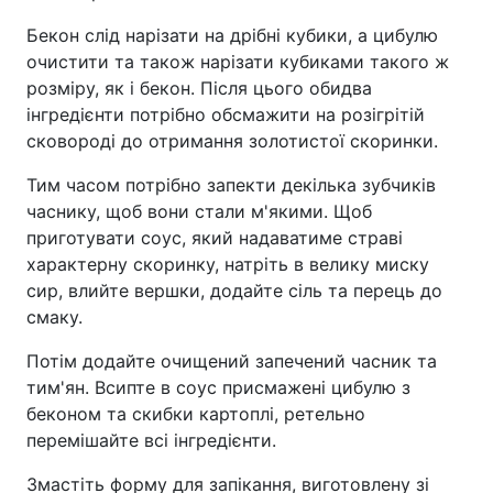
Бекон слід нарізати на дрібні кубики, а цибулю
очистити та також нарізати кубиками такого ж
розміру, як і бекон. Після цього обидва
інгредієнти потрібно обсмажити на розігрітій
сковороді до отримання золотистої скоринки.
Тим часом потрібно запекти декілька зубчиків
часнику, щоб вони стали м'якими. Щоб
приготувати соус, який надаватиме страві
характерну скоринку, натріть в велику миску
сир, влийте вершки, додайте сіль та перець до
смаку.
Потім додайте очищений запечений часник та
тим'ян. Всипте в соус присмажені цибулю з
беконом та скибки картоплі, ретельно
перемішайте всі інгредієнти.
Змастіть форму для запікання, виготовлену зі