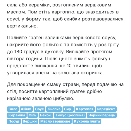
скла або кераміки, розтопленим вершковим
маслом. Помістіть картоплю, що знаходиться в
соусі, у форму так, щоб скибки розташовувалися
вертикально.
Полийте гратен залишками вершкового соусу,
накрийте його фольгою та помістіть у розігріту
до 180 градусів духовку. Випікайте протягом
півтора години. Після цього зніміть фольгу і
продовжте випікання ще 10 хвилин, щоб
утворилася апетитна золотава скоринка.
Для покращення смаку страви, перед подачею на
стіл, посипте картопляний гратен дрібно
нарізаною зеленою цибулею.
Скло
Allium
Соус
Кнопка
Сир.
Картопля
Інгредієнт
Кераміка
Сіль
Бекон.
Тимус (рослина)
Чорний перець
Посуд
Вершки
Масло вершкове
Кухонна плита