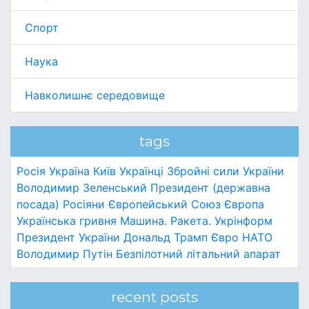
Спорт
Наука
Навколишнє середовище
tags
Росія
Україна
Київ
Українці
Збройні сили України
Володимир Зеленський
Президент (державна
посада)
Росіяни
Європейський Союз
Європа
Українська гривня
Машина.
Ракета.
Укрінформ
Президент України
Дональд Трамп
Євро
НАТО
Володимир Путін
Безпілотний літальний апарат
recent posts