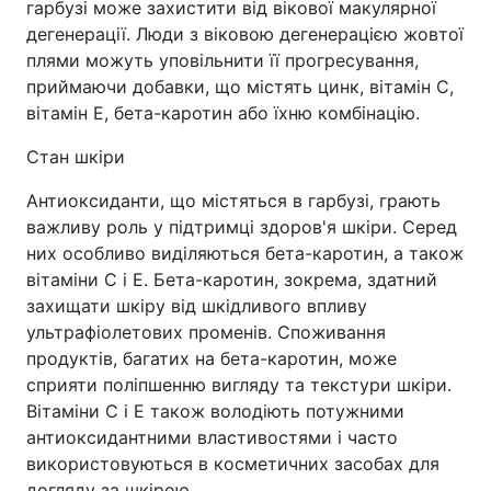
гарбузі може захистити від вікової макулярної
дегенерації. Люди з віковою дегенерацією жовтої
плями можуть уповільнити її прогресування,
приймаючи добавки, що містять цинк, вітамін С,
вітамін Е, бета-каротин або їхню комбінацію.
Стан шкіри
Антиоксиданти, що містяться в гарбузі, грають
важливу роль у підтримці здоров'я шкіри. Серед
них особливо виділяються бета-каротин, а також
вітаміни С і Е. Бета-каротин, зокрема, здатний
захищати шкіру від шкідливого впливу
ультрафіолетових променів. Споживання
продуктів, багатих на бета-каротин, може
сприяти поліпшенню вигляду та текстури шкіри.
Вітаміни С і Е також володіють потужними
антиоксидантними властивостями і часто
використовуються в косметичних засобах для
догляду за шкірою.