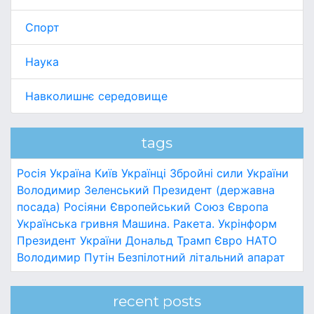
Спорт
Наука
Навколишнє середовище
tags
Росія
Україна
Київ
Українці
Збройні сили України
Володимир Зеленський
Президент (державна
посада)
Росіяни
Європейський Союз
Європа
Українська гривня
Машина.
Ракета.
Укрінформ
Президент України
Дональд Трамп
Євро
НАТО
Володимир Путін
Безпілотний літальний апарат
recent posts