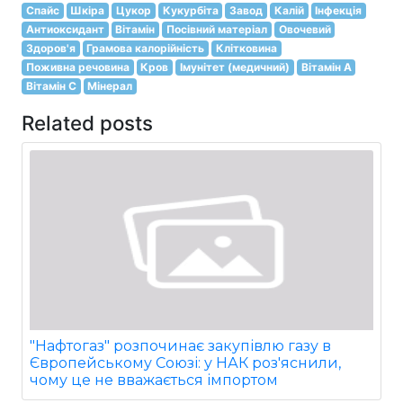
Спайс
Шкіра
Цукор
Кукурбіта
Завод
Калій
Інфекція
Антиоксидант
Вітамін
Посівний матеріал
Овочевий
Здоров'я
Грамова калорійність
Клітковина
Поживна речовина
Кров
Імунітет (медичний)
Вітамін А
Вітамін С
Мінерал
Related posts
"Нафтогаз" розпочинає закупівлю газу в
Європейському Союзі: у НАК роз'яснили,
чому це не вважається імпортом