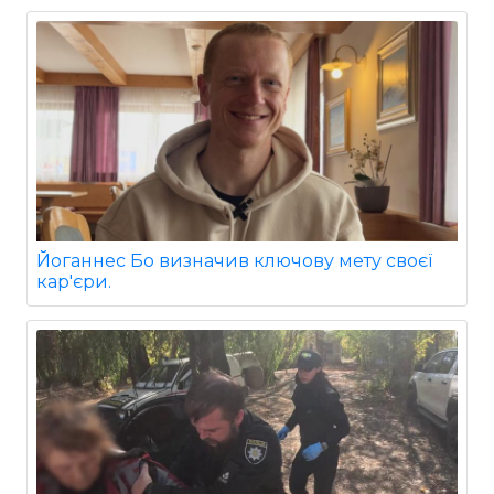
Йоганнес Бо визначив ключову мету своєї
кар'єри.