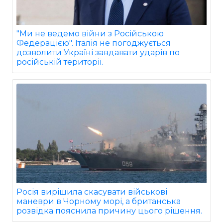
"Ми не ведемо війни з Російською
Федерацією". Італія не погоджується
дозволити Україні завдавати ударів по
російській території.
Росія вирішила скасувати військові
маневри в Чорному морі, а британська
розвідка пояснила причину цього рішення.