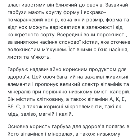
властивостями він ближчий до овочів. Зазвичай
гарбузи мають круглу форму і яскраво-
помаранчевий колір, хоча їхній розмір, форма та
відтінок можуть варіюватися в залежності від
конкретного сорту. Всередині вони порожнисті,
за винятком насіння слонової кістки, яке оточене
волокнистим м'якушем. Їстівними є їхнє насіння,
листя та м'якоть.
Гарбуз є надзвичайно корисним продуктом для
здоров'я. Цей овоч багатий на важливі живильні
елементи і пропонує великий спектр вітамінів та
мінералів при порівняно низькому вмісті калорій.
Він містить клітковину, а також вітаміни А, К, Е,
В6, С, а також корисні мікроелементи, такі як
мідь, залізо, магній і калій.
Основна користь гарбуза для здоров'я полягає в
його вітамінах і мінералах, а також низькому