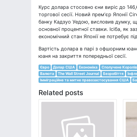
Курс долара стосовно єни виріс до 146,6
торгової сесії. Новий прем'єр Японії Сі
банку Кадзуо Уедою, висловив думку, щ
основної процентної ставки. Ісіба, як з
економічний стан Японії не потребує пі
Вартість долара в парі з офшорним юане
юаня на закриття попередньої сесії.
Євро
Долар США
Економіка
Сполучене Королі
Валюта
The Wall Street Journal
Безробіття
Інфл
Імміграційне та митне правозастосування США
Ба
Related posts