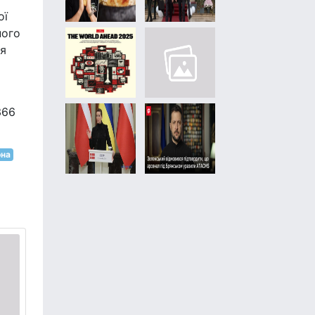
ої
ного
ня
366
на