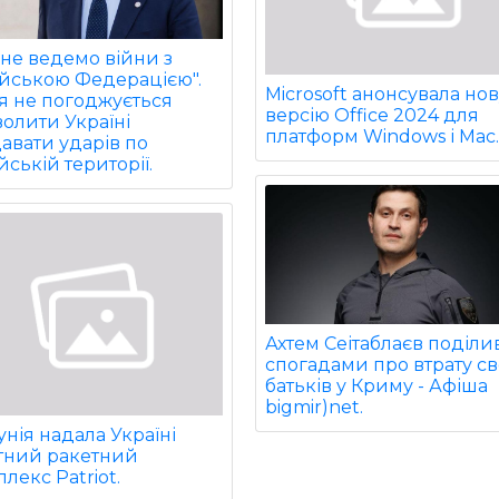
не ведемо війни з
ійською Федерацією".
Microsoft анонсувала но
ія не погоджується
версію Office 2024 для
олити Україні
платформ Windows і Mac
авати ударів по
йській території.
Ахтем Сеітаблаєв поділи
спогадами про втрату св
батьків у Криму - Афіша
bigmir)net.
нія надала Україні
ітний ракетний
лекс Patriot.