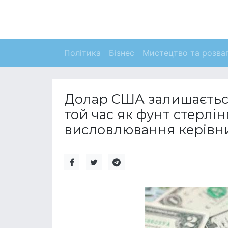
Політика
Бізнес
Мистецтво та розва
Долар США залишається 
той час як фунт стерлін
висловлювання керівник