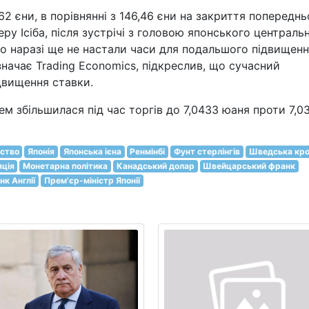
2 єни, в порівнянні з 146,46 єни на закриття попереднь
геру Ісіба, після зустрічі з головою японського централь
о наразі ще не настали часи для подальшого підвищен
азначає Trading Economics, підкреслив, що сучасний
двищення ставки.
м збільшилася під час торгів до 7,0433 юаня проти 7,0
вство
Японія
Японська ієна
Ренмінбі
Фунт стерлінгів
Шведська кро
яція
Монетарна політика
Канадський долар
Швейцарський франк
нк Англії
Прем'єр-міністр Японії