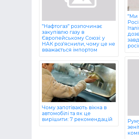
"Ми 
Рос
"Нафтогаз" розпочинає
Італ
закупівлю газу в
дозв
Європейському Союзі: у
завд
НАК роз'яснили, чому це не
росі
вважається імпортом
Чому запотівають вікна в
автомобілі та як це
вирішити: 7 рекомендацій
Руму
зен
комп