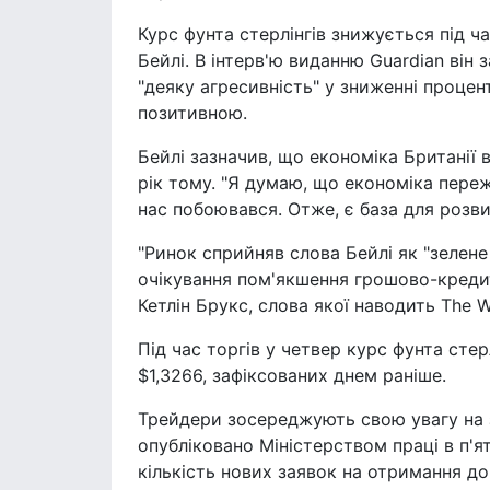
Курс фунта стерлінгів знижується під ч
Бейлі. В інтерв'ю виданню Guardian ві
"деяку агресивність" у зниженні проце
позитивною.
Бейлі зазначив, що економіка Британії 
рік тому. "Я думаю, що економіка переж
нас побоювався. Отже, є база для розвит
"Ринок сприйняв слова Бейлі як "зелене
очікування пом'якшення грошово-кредитн
Кетлін Брукс, слова якої наводить The Wa
Під час торгів у четвер курс фунта стер
$1,3266, зафіксованих днем раніше.
Трейдери зосереджують свою увагу на з
опубліковано Міністерством праці в п'я
кількість нових заявок на отримання до