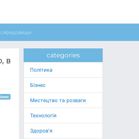
 середовище
categories
, в
Політика
Бізнес
ізнес
Мистецтво та розваги
Технологія
Здоров'я