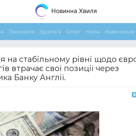
Новинна Хвиля
ги
Технологія
Здоров'я
Спорт
Наука
Навколишнє
на стабільному рівні щодо євро
гів втрачає свої позиції через
а Банку Англії.
Б