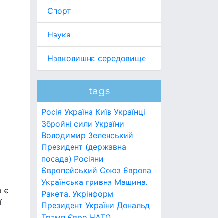
Спорт
Наука
Навколишнє середовище
tags
Росія
Україна
Київ
Українці
Збройні сили України
Володимир Зеленський
Президент (державна
посада)
Росіяни
Європейський Союз
Європа
Українська гривня
Машина.
о є
Ракета.
Укрінформ
ї
Президент України
Дональд
Трамп
Євро
НАТО