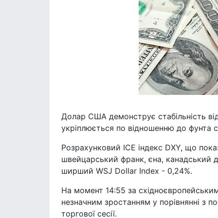
Долар США демонструє стабільність відн
укріплюється по відношенню до фунта ст
Розрахунковий ICE індекс DXY, що пока
швейцарський франк, єна, канадський до
ширший WSJ Dollar Index - 0,24%.
На момент 14:55 за східноєвропейським
незначним зростанням у порівнянні з по
торгової сесії.