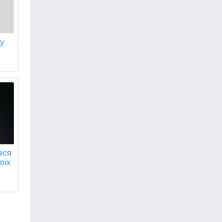
ву
.
вся
оїх