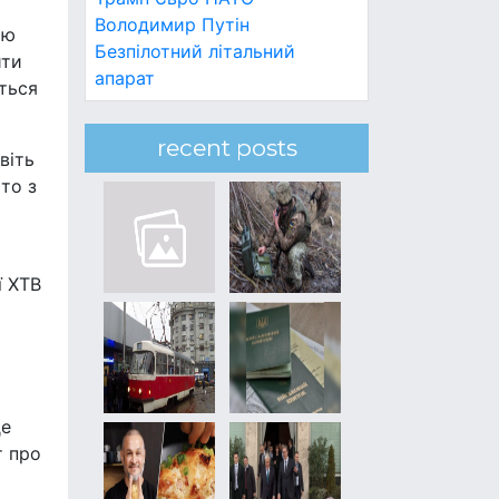
Володимир Путін
рю
Безпілотний літальний
ити
апарат
ться
recent posts
віть
то з
ї XTB
де
т про