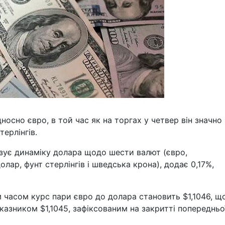
осно євро, в той час як на торгах у четвер він значно
ерлінгів.
зує динаміку долара щодо шести валют (євро,
лар, фунт стерлінгів і шведська крона), додає 0,17%,
 часом курс пари євро до долара становить $1,1046, щ
казником $1,1045, зафіксованим на закритті попередньо