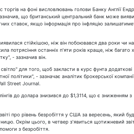
ас торгів на фоні висловлювань голови Банку Англії Енд
н зазначив, що британський центральний банк може вияв
нтних ставок, якщо інформація про інфляцію залишатиме
виявилася стійкішою, ніж він побоювався два роки чи на
ила потрясіння останніх п'яти років краще, ніж багато х
ку", - зазначив він.
 світло" для того, щоб закласти в курс фунта додаткові
ої політики", - зазначає аналітик брокерської компані
ll Street Journal.
лінгів до долара знизився до $1,3114, що є зниженням з
віті про рівень безробіття у США за вересень, який бу
тницю. Окрім цього, в четвер з'явиться щотижневий зві
помоги з безробіття.