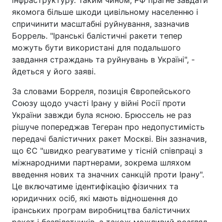
інфраструктуру. Таким чином, РФ прагне завдати
якомога більше шкоди цивільному населенню і
спричинити масштабні руйнування, зазначив
Боррель. "Іранські балістичні ракети тепер
можуть бути використані для подальшого
завдання страждань та руйнувань в Україні", -
йдеться у його заяві.
За словами Борреля, позиція Європейського
Союзу щодо участі Ірану у війні Росії проти
України завжди була ясною. Брюссель не раз
рішуче попереджав Тегеран про недопустимість
передачі балістичних ракет Москві. Він зазначив,
що ЄС "швидко реагуватиме у тісній співпраці з
міжнародними партнерами, зокрема шляхом
введення нових та значних санкцій проти Ірану".
Це включатиме ідентифікацію фізичних та
юридичних осіб, які мають відношення до
іранських програм виробництва балістичних