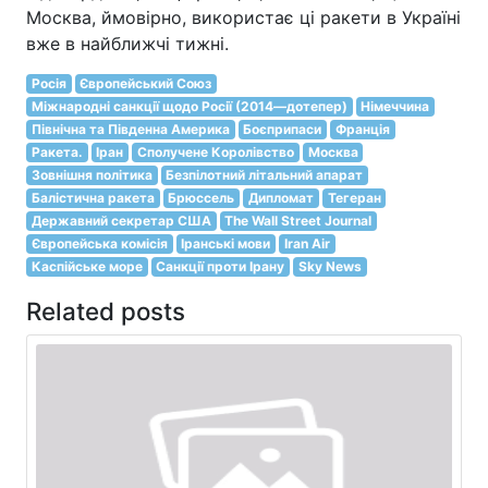
Москва, ймовірно, використає ці ракети в Україні
вже в найближчі тижні.
Росія
Європейський Союз
Міжнародні санкції щодо Росії (2014—дотепер)
Німеччина
Північна та Південна Америка
Боєприпаси
Франція
Ракета.
Іран
Сполучене Королівство
Москва
Зовнішня політика
Безпілотний літальний апарат
Балістична ракета
Брюссель
Дипломат
Тегеран
Державний секретар США
The Wall Street Journal
Європейська комісія
Іранські мови
Iran Air
Каспійське море
Санкції проти Ірану
Sky News
Related posts