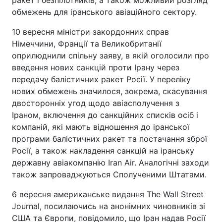
ракет і безпілотників, а також можливий розгляд
обмежень для іранського авіаційного сектору.
10 вересня міністри закордонних справ
Німеччини, Франції та Великобританії
оприлюднили спільну заяву, в якій оголосили про
введення нових санкцій проти Ірану через
передачу балістичних ракет Росії. У переліку
нових обмежень значилося, зокрема, скасування
двосторонніх угод щодо авіасполучення з
Іраном, включення до санкційних списків осіб і
компаній, які мають відношення до іранської
програми балістичних ракет та постачання зброї
Росії, а також накладення санкцій на іранську
державну авіакомпанію Iran Air. Аналогічні заходи
також запроваджуються Сполученими Штатами.
6 вересня американське видання The Wall Street
Journal, посилаючись на анонімних чиновників зі
США та Європи, повідомило, що Іран надав Росії