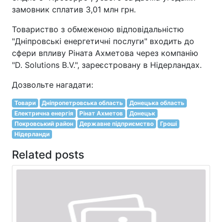
замовник сплатив 3,01 млн грн.
Товариство з обмеженою відповідальністю
"Дніпровські енергетичні послуги" входить до
сфери впливу Ріната Ахметова через компанію
"D. Solutions B.V.", зареєстровану в Нідерландах.
Дозвольте нагадати:
Товари
Дніпропетровська область
Донецька область
Електрична енергія
Рінат Ахметов
Донецьк
Покровський район
Державне підприємство
Гроші
Нідерланди
Related posts