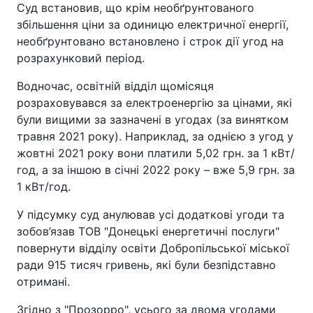
Суд встановив, що крім необґрунтованого
збільшення ціни за одиницю електричної енергії,
необґрунтовано встановлено і строк дії угод на
розрахунковий період.
Водночас, освітній відділ щомісяця
розраховувався за електроенергію за цінами, які
були вищими за зазначені в угодах (за винятком
травня 2021 року). Наприклад, за однією з угод у
жовтні 2021 року вони платили 5,02 грн. за 1 кВт/
год, а за іншою в січні 2022 року – вже 5,9 грн. за
1 кВт/год.
У підсумку суд анулював усі додаткові угоди та
зобов’язав ТОВ "Донецькі енергетичні послуги"
повернути відділу освіти Добропільської міської
ради 915 тисяч гривень, які були безпідставно
отримані.
Згідно з "Прозорро", усього за двома угодами