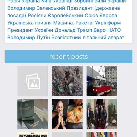
Росія
Україна
Київ
Українці
Збройні сили України
Володимир Зеленський
Президент (державна
посада)
Росіяни
Європейський Союз
Європа
Українська гривня
Машина.
Ракета.
Укрінформ
Президент України
Дональд Трамп
Євро
НАТО
Володимир Путін
Безпілотний літальний апарат
recent posts