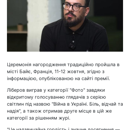
Церемонія нагородження традиційно пройшла в
місті Байє, Франція, 11-12 жовтня, згідно з
інформацією, опублікованою на сайті премії.
Ліберов виграв у категорії "Фото" завдяки
відкритому голосуванню глядачів з серією
світлин під назвою "Війна в Україні. Біль, відчай та
надія", а також отримав друге місце в цій же
категорії за рішенням журі.
"Це надзвичайна гордість і значне досягнення —