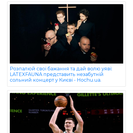
Розпалюй свої бажання та дай волю уяві:
LATEXFAUNA представить незабутній
сольний концерт у Києві - Hochu.ua.