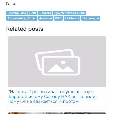
Гази.
Сектор Газа
CNN
Reuters
Друга світова війна
Ассошіейтед Прес
Франція
BBC
Le Monde
Нормандія
Related posts
"Нафтогаз" розпочинає закупівлю газу в
Європейському Союзі: у НАК роз'яснили,
чому це не вважається імпортом