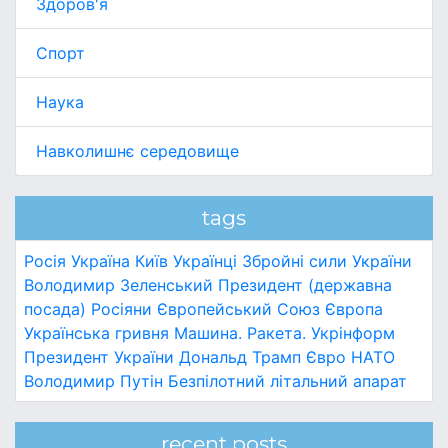
Здоров'я
Спорт
Наука
Навколишнє середовище
tags
Росія
Україна
Київ
Українці
Збройні сили України
Володимир Зеленський
Президент (державна
посада)
Росіяни
Європейський Союз
Європа
Українська гривня
Машина.
Ракета.
Укрінформ
Президент України
Дональд Трамп
Євро
НАТО
Володимир Путін
Безпілотний літальний апарат
recent posts