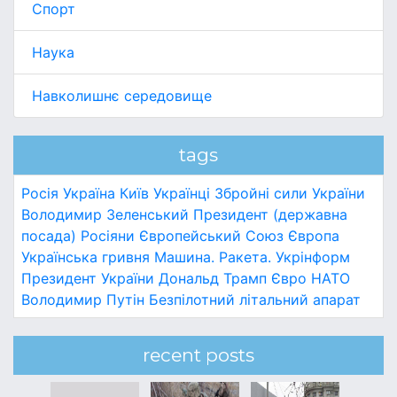
Спорт
Наука
Навколишнє середовище
tags
Росія
Україна
Київ
Українці
Збройні сили України
Володимир Зеленський
Президент (державна
посада)
Росіяни
Європейський Союз
Європа
Українська гривня
Машина.
Ракета.
Укрінформ
Президент України
Дональд Трамп
Євро
НАТО
Володимир Путін
Безпілотний літальний апарат
recent posts