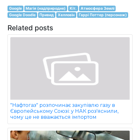
Google
Магія (надприродне)
Кіт.
Атмосфера Землі
Google Doodle
Привид
Хелловін
Гаррі Поттер (персонаж)
Related posts
"Нафтогаз" розпочинає закупівлю газу в
Європейському Союзі: у НАК роз'яснили,
чому це не вважається імпортом