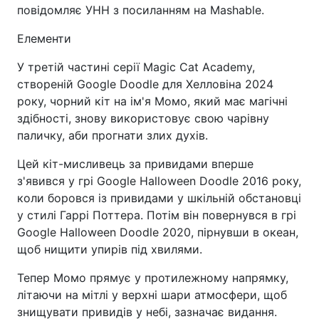
повідомляє УНН з посиланням на Mashable.
Елементи
У третій частині серії Magic Cat Academy,
створеній Google Doodle для Хелловіна 2024
року, чорний кіт на ім'я Момо, який має магічні
здібності, знову використовує свою чарівну
паличку, аби прогнати злих духів.
Цей кіт-мисливець за привидами вперше
з'явився у грі Google Halloween Doodle 2016 року,
коли боровся із привидами у шкільній обстановці
у стилі Гаррі Поттера. Потім він повернувся в грі
Google Halloween Doodle 2020, пірнувши в океан,
щоб нищити упирів під хвилями.
Тепер Момо прямує у протилежному напрямку,
літаючи на мітлі у верхні шари атмосфери, щоб
знищувати привидів у небі, зазначає видання.