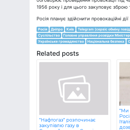
обговорює проведення провокації під ча
1956 року і для цього закуповує зброю 
Росія планує здійснити провокаційні ді
Росія
Дніпро
Київ
Telegram (сервіс обміну пов
Суспільство
Головне управління розвідки Міністе
Українське громадянство
Національна безпека
О
Related posts
"Ми 
Рос
"Нафтогаз" розпочинає
Італ
закупівлю газу в
дозв