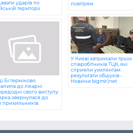
авати ударів по
повітрям.
йській території.
У Києві затримали трьох
співробітників ТЦК, які
сприяли ухилянтам:
результати обшуків -
і Бі терміново
Новини bigmir)net
апила до лікарні
редодні свого виступу:
ерка звернулася до
х прихильників.