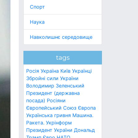
Спорт
Наука
Навколишнє середовище
tags
Росія
Україна
Київ
Українці
Збройні сили України
Володимир Зеленський
Президент (державна
посада)
Росіяни
Європейський Союз
Європа
Українська гривня
Машина.
Ракета.
Укрінформ
Президент України
Дональд
Трамп
Євро
НАТО