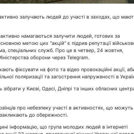
 активно залучають людей до участі в заходах, що мают
m активно намагаються залучити людей, готових за
Основною метою цих "акцій" є підрив репутації військов
ма, спеціальних служб. Про це в четвер, 24 жовтня,
Міністерства оборони через Telegram.
кають фіксувати на фото та відео провокаційні акції, аб
льної поляризації та загострення напруженості в Україн
 зібрати у Києві, Одесі, Дніпрі та інших обласних центра
аїнців про небезпеку участі в активностях, що можуть
 закликають до обережності.
ині інформацію, що група молодих людей в інтернеті