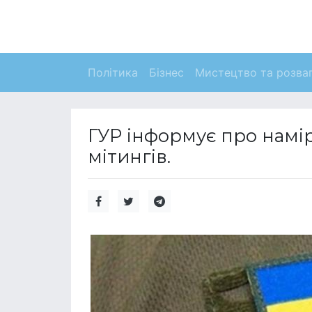
Політика
Бізнес
Мистецтво та розва
ГУР інформує про намір
мітингів.