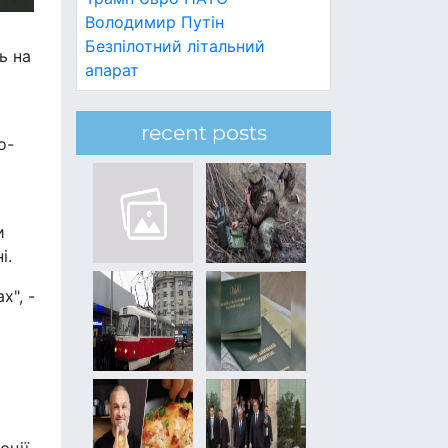
Володимир Путін
Безпілотний літальний
ь на
апарат
recent posts
о-
и
і.
х", -