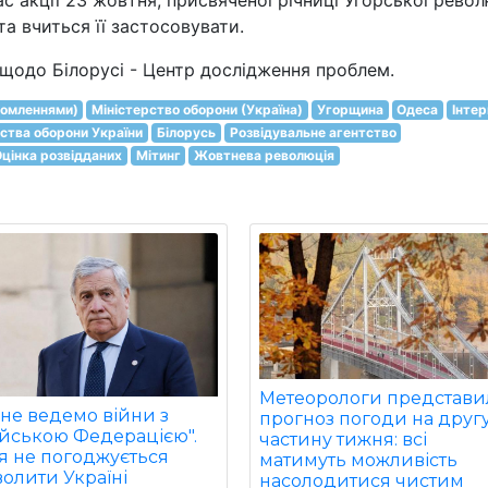
с акції 23 жовтня, присвяченої річниці Угорської револ
та вчиться її застосовувати.
ї щодо Білорусі - Центр дослідження проблем.
ідомленнями)
Міністерство оборони (Україна)
Угорщина
Одеса
Інте
рства оборони України
Білорусь
Розвідувальне агентство
цінка розвідданих
Мітинг
Жовтнева революція
Метеорологи представ
не ведемо війни з
прогноз погоди на друг
ійською Федерацією".
частину тижня: всі
ія не погоджується
матимуть можливість
олити Україні
насолодитися чистим