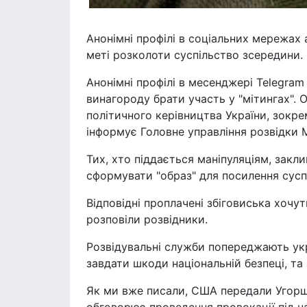
Анонімні профілі в соціальних мережах
меті розколоти суспільство зсередини.
Анонімні профілі в месенджері Telegra
винагороду брати участь у "мітингах". 
політичного керівництва України, зокре
інформує Головне управління розвідки 
Тих, хто піддається маніпуляціям, закли
сформувати "образ" для посилення суспі
Відповідні проплачені збіговиська хочуть
розповіли розвідники.
Розвідувальні служби попереджають укр
завдати шкоди національній безпеці, та
Як ми вже писали, США передали Угорщ