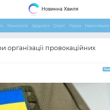
Новинна Хвиля
ги
Технологія
Здоров'я
Спорт
Наука
Навколишнє
и організації провокаційних
Пол