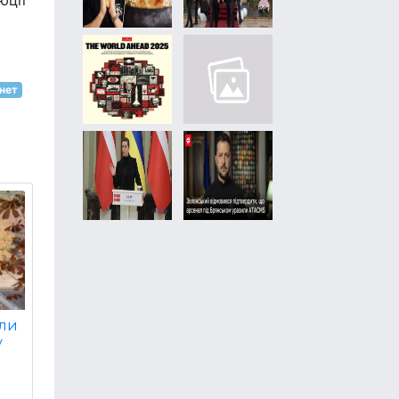
юції
рнет
или
у