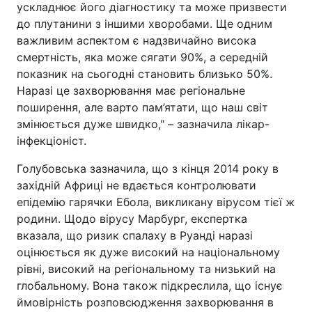
ускладнює його діагностику та може призвести
до плутанини з іншими хворобами. Ще одним
важливим аспектом є надзвичайно висока
смертність, яка може сягати 90%, а середній
показник на сьогодні становить близько 50%.
Наразі це захворювання має регіональне
поширення, але варто пам’ятати, що наш світ
змінюється дуже швидко," – зазначила лікар-
інфекціоніст.
Голубовська зазначила, що з кінця 2014 року в
західній Африці не вдається контролювати
епідемію гарячки Ебола, викликану вірусом тієї ж
родини. Щодо вірусу Марбург, експертка
вказала, що ризик спалаху в Руанді наразі
оцінюється як дуже високий на національному
рівні, високий на регіональному та низький на
глобальному. Вона також підкреслила, що існує
ймовірність розповсюдження захворювання в