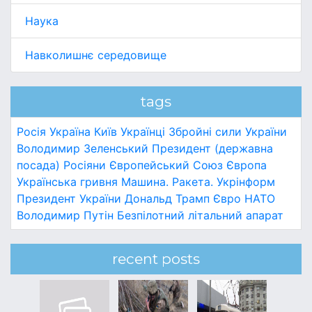
Наука
Навколишнє середовище
tags
Росія
Україна
Київ
Українці
Збройні сили України
Володимир Зеленський
Президент (державна
посада)
Росіяни
Європейський Союз
Європа
Українська гривня
Машина.
Ракета.
Укрінформ
Президент України
Дональд Трамп
Євро
НАТО
Володимир Путін
Безпілотний літальний апарат
recent posts