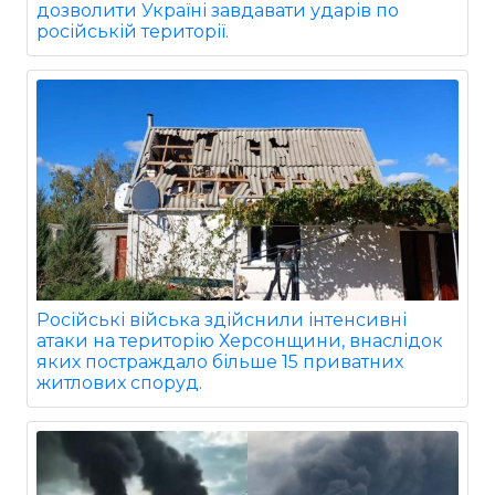
дозволити Україні завдавати ударів по
російській території.
Російські війська здійснили інтенсивні
атаки на територію Херсонщини, внаслідок
яких постраждало більше 15 приватних
житлових споруд.