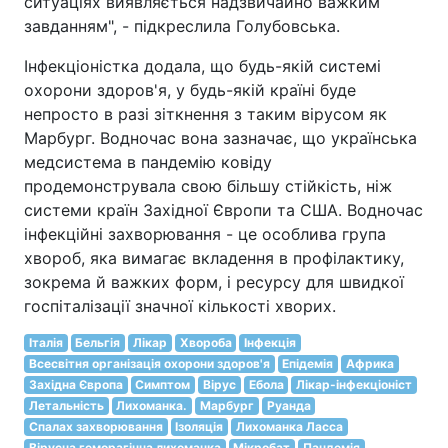
ситуаціях виявляється надзвичайно важким
завданням", - підкреслила Голубовська.
Інфекціоністка додала, що будь-якій системі
охорони здоров'я, у будь-якій країні буде
непросто в разі зіткнення з таким вірусом як
Марбург. Водночас вона зазначає, що українська
медсистема в пандемію ковіду
продемонструвала свою більшу стійкість, ніж
системи країн Західної Європи та США. Водночас
інфекційні захворювання - це особлива група
хвороб, яка вимагає вкладення в профілактику,
зокрема й важких форм, і ресурсу для швидкої
госпіталізації значної кількості хворих.
Італія
Бельгія
Лікар
Хвороба
Інфекція
Всесвітня організація охорони здоров'я
Епідемія
Африка
Західна Європа
Симптом
Вірус
Ебола
Лікар-інфекціоніст
Летальність
Лихоманка.
Марбург
Руанда
Спалах захворювання
Ізоляція
Лихоманка Ласса
Вірусна геморагічна лихоманка
Мікробат
Пандемія