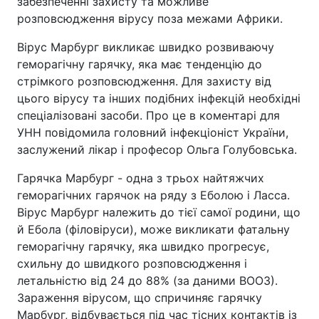
забезпеченні захисту та можливе
розповсюдження вірусу поза межами Африки.
Вірус Марбург викликає швидко розвиваючу
геморагічну гарячку, яка має тенденцію до
стрімкого розповсюдження. Для захисту від
цього вірусу та інших подібних інфекцій необхідні
спеціалізовані засоби. Про це в коментарі для
УНН повідомила головний інфекціоніст України,
заслужений лікар і професор Ольга Голубовська.
Гарячка Марбург - одна з трьох найтяжчих
геморагічних гарячок на ряду з Еболою і Ласса.
Вірус Марбург належить до тієї самої родини, що
й Ебола (філовіруси), може викликати фатальну
геморагічну гарячку, яка швидко прогресує,
схильну до швидкого розповсюдження і
летальністю від 24 до 88% (за даними ВООЗ).
Зараження вірусом, що спричиняє гарячку
Марбург, відбувається під час тісних контактів із