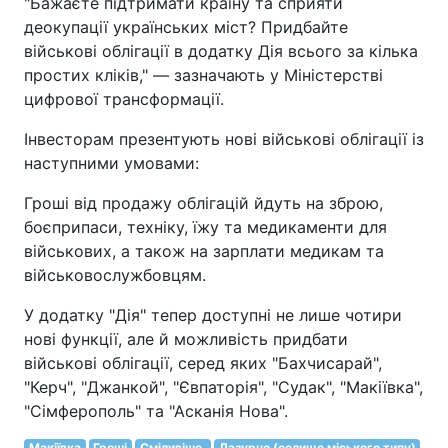
"Бажаєте підтримати країну та сприяти
деокупації українських міст? Придбайте
військові облігації в додатку Дія всього за кілька
простих кліків," — зазначають у Міністерстві
цифрової трансформації.
Інвесторам презентують нові військові облігації із
наступними умовами:
Гроші від продажу облігацій йдуть на зброю,
боєприпаси, техніку, їжу та медикаменти для
військових, а також на зарплати медикам та
військовослужбовцям.
У додатку "Дія" тепер доступні не лише чотири
нові функції, але й можливість придбати
військові облігації, серед яких "Бахчисарай",
"Керч", "Джанкой", "Євпаторія", "Судак", "Макіївка",
"Сімферополь" та "Асканія Нова".
Макіївка
Гроші
Сміливіше.
Лазурне (селище міського типу)