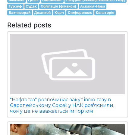
Гурзуф
Судак
Облігація (фінанси)
Асканія-Нова
Бахчисарай
Джанкой
Керч
Сімферополь
Євпаторія
Related posts
"Нафтогаз" розпочинає закупівлю газу в
Європейському Союзі: у НАК роз'яснили,
чому це не вважається імпортом