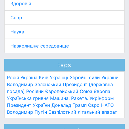
Здоров'я
Спорт
Наука
Навколишнє середовище
tags
Росія
Україна
Київ
Українці
Збройні сили України
Володимир Зеленський
Президент (державна
посада)
Росіяни
Європейський Союз
Європа
Українська гривня
Машина.
Ракета.
Укрінформ
Президент України
Дональд Трамп
Євро
НАТО
Володимир Путін
Безпілотний літальний апарат