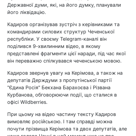
Державної думи, які, на його думку, планували
його ліквідацію.
Кадиров організував зустріч з керівниками та
командирами силових структур Чеченської
республіки. У своєму Telegram-каналі він
поділився 9-хвилинним відео, в якому
представлені фрагменти цієї наради, під час якої
він переважно спілкувався чеченською мовою.
Кадиров звернув увагу на Керімова, а також на
депутатів Держдуми з пропутінської партії
"Єдина Росія" Бекхана Барахоєва і Різвана
Курбанова, обговорюючи події, що сталися в
офісі Wildberries.
При цьому на відео частину тексту Кадиров
вимовляє російською. І там справді можна
почути прізвища Керімова та двох депутатів, але
каже голова Чечні в цей момент уже не про