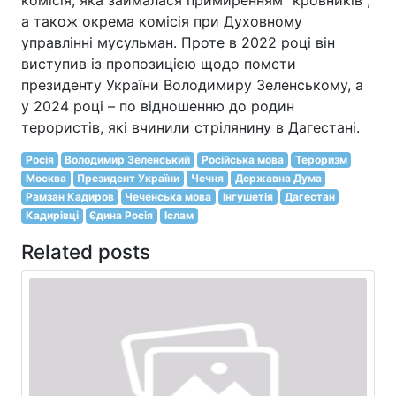
а також окрема комісія при Духовному
управлінні мусульман. Проте в 2022 році він
виступив із пропозицією щодо помсти
президенту України Володимиру Зеленському, а
у 2024 році – по відношенню до родин
терористів, які вчинили стрілянину в Дагестані.
Росія
Володимир Зеленський
Російська мова
Тероризм
Москва
Президент України
Чечня
Державна Дума
Рамзан Кадиров
Чеченська мова
Інгушетія
Дагестан
Кадирівці
Єдина Росія
Іслам
Related posts