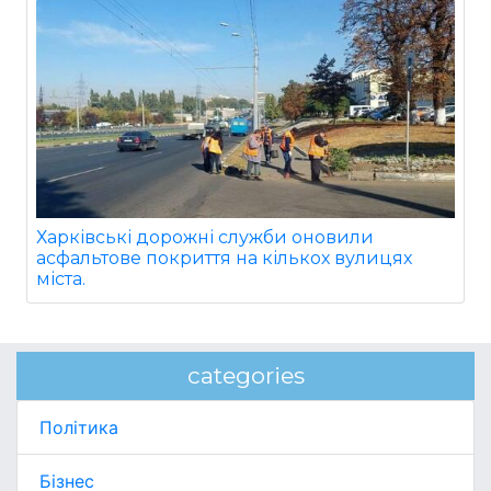
Харківські дорожні служби оновили
асфальтове покриття на кількох вулицях
міста.
categories
Політика
Бізнес