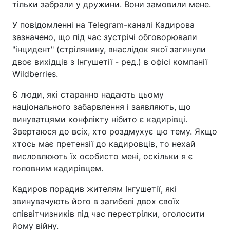
тільки забрали у дружини. Вони замовили мене.
У повідомленні на Telegram-каналі Кадирова
зазначено, що під час зустрічі обговорювали
"інцидент" (стрілянину, внаслідок якої загинули
двоє вихідців з Інгушетії - ред.) в офісі компанії
Wildberries.
Є люди, які старанно надають цьому
національного забарвлення і заявляють, що
винуватцями конфлікту нібито є кадирівці.
Звертаюся до всіх, хто роздмухує цю тему. Якщо
хтось має претензії до кадировців, то нехай
висловлюють їх особисто мені, оскільки я є
головним кадирівцем.
Кадиров порадив жителям Інгушетії, які
звинувачують його в загибелі двох своїх
співвітчизників під час перестрілки, оголосити
йому війну.