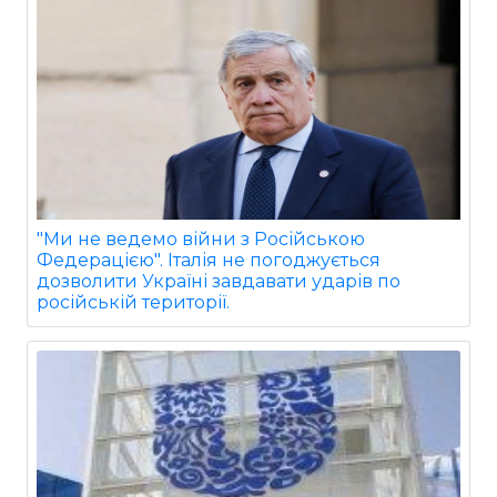
"Ми не ведемо війни з Російською
Федерацією". Італія не погоджується
дозволити Україні завдавати ударів по
російській території.