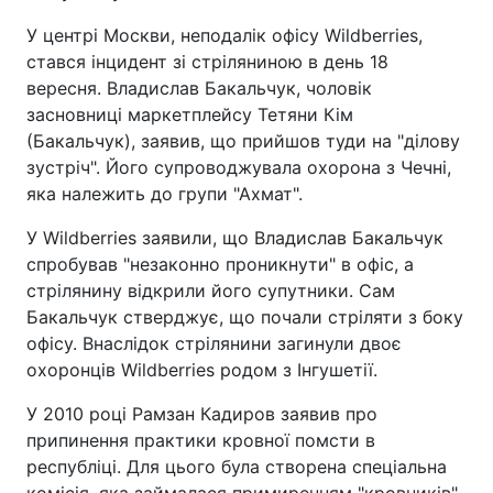
У центрі Москви, неподалік офісу Wildberries,
стався інцидент зі стріляниною в день 18
вересня. Владислав Бакальчук, чоловік
засновниці маркетплейсу Тетяни Кім
(Бакальчук), заявив, що прийшов туди на "ділову
зустріч". Його супроводжувала охорона з Чечні,
яка належить до групи "Ахмат".
У Wildberries заявили, що Владислав Бакальчук
спробував "незаконно проникнути" в офіс, а
стрілянину відкрили його супутники. Сам
Бакальчук стверджує, що почали стріляти з боку
офісу. Внаслідок стрілянини загинули двоє
охоронців Wildberries родом з Інгушетії.
У 2010 році Рамзан Кадиров заявив про
припинення практики кровної помсти в
республіці. Для цього була створена спеціальна
комісія, яка займалася примиренням "кровників",