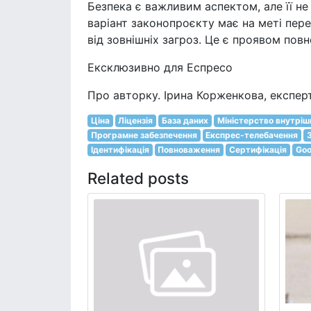
Безпека є важливим аспектом, але її не
варіант законопроєкту має на меті пер
від зовнішніх загроз. Це є проявом пов
Ексклюзивно для Еспресо
Про авторку. Ірина Корженкова, експертк
Ціна
Ліцензія
База даних
Міністерство внутрішн
Програмне забезпечення
Експрес-телебачення
Ідентифікація
Повноваження
Сертифікація
Goo
Related posts