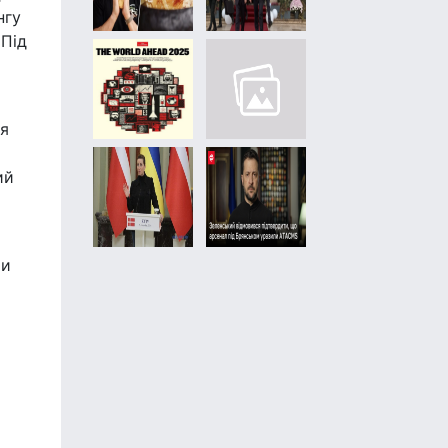
нгу
 Під
ня
ий
ти