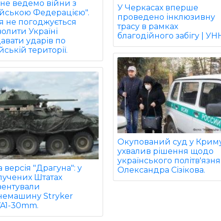
не ведемо війни з
У Черкасах вперше
ійською Федерацією".
проведено інклюзивну
ія не погоджується
трасу в рамках
олити Україні
благодійного забігу | УН
авати ударів по
йській території.
Окупований суд у Крим
ухвалив рішення щодо
українського політв'язня
 версія "Драгуна": у
Олександра Сізікова.
лучених Штатах
зентували
немашину Stryker
VA1-30mm.