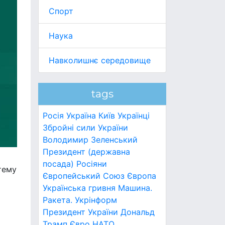
Спорт
Наука
Навколишнє середовище
tags
Росія
Україна
Київ
Українці
Збройні сили України
Володимир Зеленський
Президент (державна
посада)
Росіяни
тему
Європейський Союз
Європа
Українська гривня
Машина.
Ракета.
Укрінформ
Президент України
Дональд
Трамп
Євро
НАТО