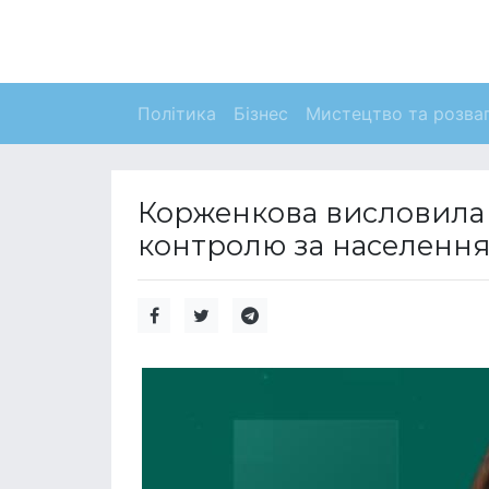
Політика
Бізнес
Мистецтво та розва
Корженкова висловила 
контролю за населення