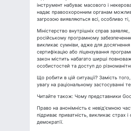
інструмент набуває масового і некеров
надає правоохоронним органам можливі
загрозою виявляються всі, особливо ті,
Міністерство внутрішніх справ заявляє
російському програмному забезпеченню
викликає сумніви, адже для досягнення 
сертифікацію або ліцензування програм
закон містить набагато ширші повноваж
особистостей та доступ до різноманітн
Що робити в цій ситуації? Замість тог
увагу на раціональному застосуванні тех
Читайте також: Чому представники Goog
Право на анонімність є невід'ємною ча
підриває приватність, викликає страх 
демократії.