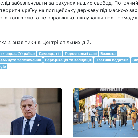
 слід забезпечувати за рахунок наших свобод. Поточни
етворити країну на поліцейську державу під маскою за
ного контролю, а не справжньої піклування про громадян
а з аналітики в Центрі спільних дій.
іх справ (Україна)
Демократія
Персональні дані
Безпека
Замкнуте телебачення
Верифікація та валідація
Платник податків
Зв
gle