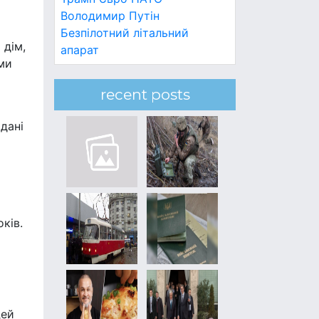
Володимир Путін
Безпілотний літальний
 дім,
апарат
ми
recent posts
дані
ків.
цей