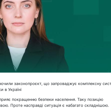
лючили законопроєкт, що запроваджує комплексну сис
и в Україні
прияє покращенню безпеки населення. Таку позицію
ативою. Проте насправді ситуація є набагато складнішою.