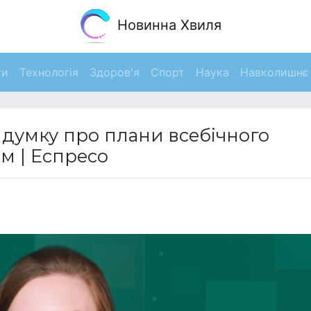
Новинна Хвиля
ги
Технологія
Здоров'я
Спорт
Наука
Навколишнє
думку про плани всебічного
м | Еспресо