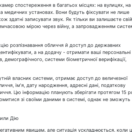
амер спостереження в багатьох місцях: на вулицях, на
та медичних установах. Вони будуть фіксувати не лише
кож здатні записувати звук. Як тільки ви залишаєте свій
тимчасовою мірою через війну, а запровадженням систе
цію розпізнавання обличчя й доступ до державних
ентифікувати, а на додачу - отримати ваші персональні 
в, демографічного, системи біометричної верифікації,
бутній власник системи, отримає доступ до величезної
иччя, ім'я, дату народження, адресні дані, податкову
ччя. Цю інформацію планують зберігати протягом 15 ро
митися зі своїми даними в системі, однак не зможуть
дили Дію
негативним явищем, але ситуація ускладнюється, коли 