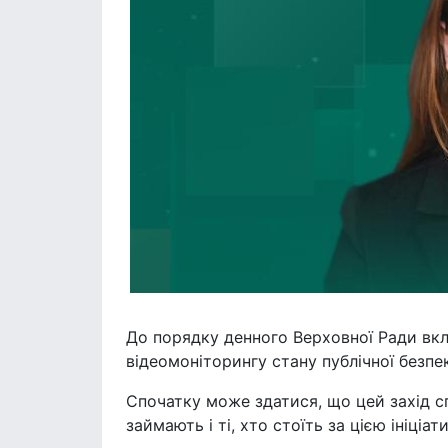
До порядку денного Верховної Ради вк
відеомоніторингу стану публічної безпек
Спочатку може здатися, що цей захід с
займають і ті, хто стоїть за цією ініці