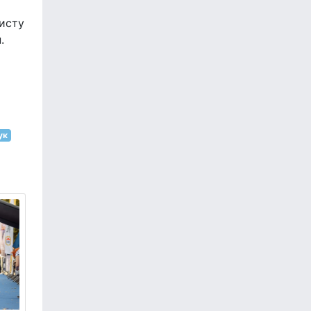
й
хисту
.
ук