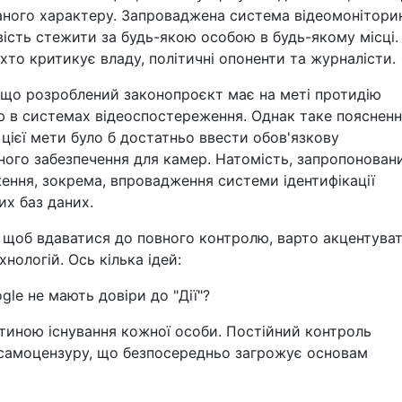
аного характеру. Запроваджена система відеомонітори
сть стежити за будь-якою особою в будь-якому місці.
 хто критикує владу, політичні опоненти та журналісти.
, що розроблений законопроєкт має на меті протидію
 в системах відеоспостереження. Однак таке пояснен
цієї мети було б достатньо ввести обов'язкову
ного забезпечення для камер. Натомість, запропонован
ення, зокрема, впровадження системи ідентифікації
их баз даних.
о, щоб вдаватися до повного контролю, варто акцентува
нологій. Ось кілька ідей:
le не мають довіри до "Дії"?
стиною існування кожної особи. Постійний контроль
і самоцензуру, що безпосередньо загрожує основам