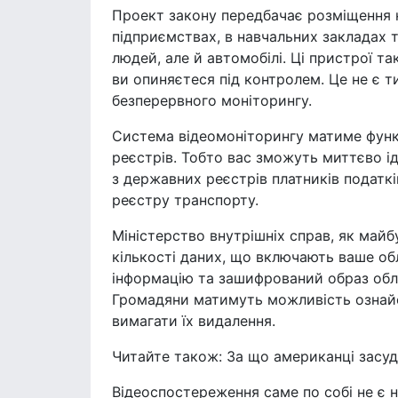
Проект закону передбачає розміщення к
підприємствах, в навчальних закладах 
людей, але й автомобілі. Ці пристрої та
ви опиняєтеся під контролем. Це не є 
безперервного моніторингу.
Система відеомоніторингу матиме функ
реєстрів. Тобто вас зможуть миттєво ід
з державних реєстрів платників податкі
реєстру транспорту.
Міністерство внутрішніх справ, як май
кількості даних, що включають ваше обл
інформацію та зашифрований образ обли
Громадяни матимуть можливість ознайо
вимагати їх видалення.
Читайте також: За що американці засу
Відеоспостереження саме по собі не є 