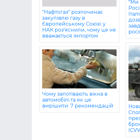
"Ми 
Рос
"Нафтогаз" розпочинає
Італ
закупівлю газу в
дозв
Європейському Союзі: у
завд
НАК роз'яснили, чому це не
росі
вважається імпортом
Чому запотівають вікна в
автомобілі та як це
вирішити: 7 рекомендацій
Нова
Спо
пре
бро
ICV