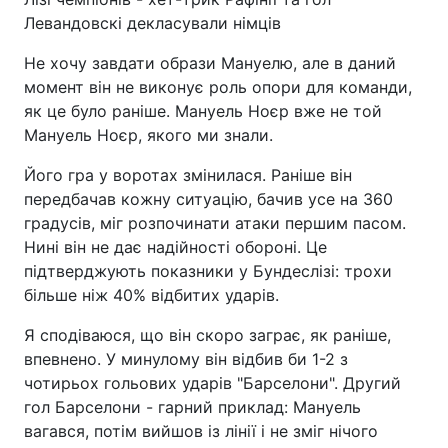
Левандовскі декласували німців
Не хочу завдати образи Мануелю, але в даний
момент він не виконує роль опори для команди,
як це було раніше. Мануель Ноєр вже не той
Мануель Ноєр, якого ми знали.
Його гра у воротах змінилася. Раніше він
передбачав кожну ситуацію, бачив усе на 360
градусів, міг розпочинати атаки першим пасом.
Нині він не дає надійності обороні. Це
підтверджують показники у Бундеслізі: трохи
більше ніж 40% відбитих ударів.
Я сподіваюся, що він скоро заграє, як раніше,
впевнено. У минулому він відбив би 1-2 з
чотирьох гольових ударів "Барселони". Другий
гол Барселони - гарний приклад: Мануель
вагався, потім вийшов із лінії і не зміг нічого