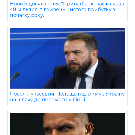
Новий досягнення: "Приватбанк" зафіксував
48 мільярдів гривень чистого прибутку з
початку року.
Посол Лукасєвич: Польща підтримує Україну
на шляху до перемоги у війні.