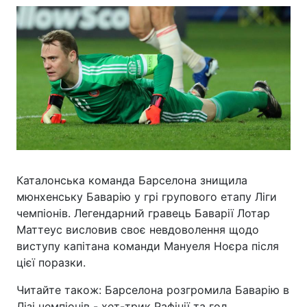
Каталонська команда Барселона знищила
мюнхенську Баварію у грі групового етапу Ліги
чемпіонів. Легендарний гравець Баварії Лотар
Маттеус висловив своє невдоволення щодо
виступу капітана команди Мануеля Ноєра після
цієї поразки.
Читайте також: Барселона розгромила Баварію в
Лізі чемпіонів - хет-трик Рафінії та гол