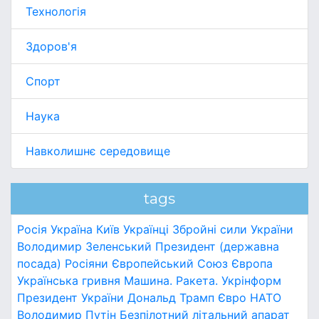
Технологія
Здоров'я
Спорт
Наука
Навколишнє середовище
tags
Росія
Україна
Київ
Українці
Збройні сили України
Володимир Зеленський
Президент (державна
посада)
Росіяни
Європейський Союз
Європа
Українська гривня
Машина.
Ракета.
Укрінформ
Президент України
Дональд Трамп
Євро
НАТО
Володимир Путін
Безпілотний літальний апарат