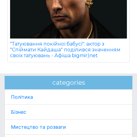
"Татуювання покійної бабусі": актор з
"Спіймати Кайдаша" поділився значенням
своїх татуювань - Афіша bigmir)net
categories
Політика
Бізнес
Мистецтво та розваги