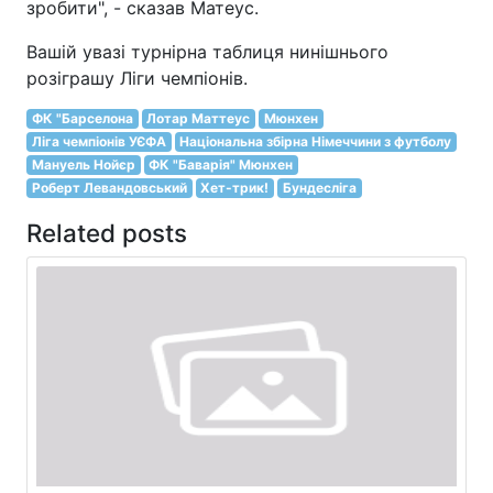
зробити", - сказав Матеус.
Вашій увазі турнірна таблиця нинішнього
розіграшу Ліги чемпіонів.
ФК "Барселона
Лотар Маттеус
Мюнхен
Ліга чемпіонів УЄФА
Національна збірна Німеччини з футболу
Мануель Нойєр
ФК "Баварія" Мюнхен
Роберт Левандовський
Хет-трик!
Бундесліга
Related posts