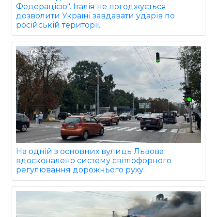
Федерацією". Італія не погоджується
дозволити Україні завдавати ударів по
російській території.
На одній з основних вулиць Львова
вдосконалено систему світлофорного
регулювання дорожнього руху.