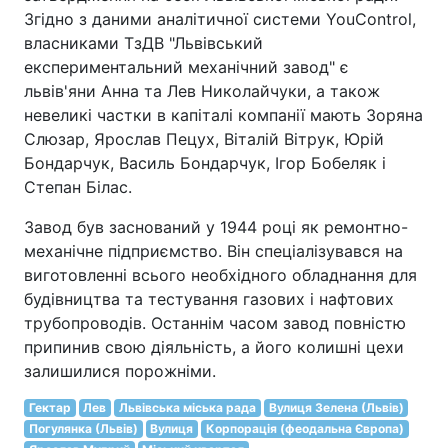
Згідно з даними аналітичної системи YouControl,
власниками ТзДВ "Львівський
експериментальний механічний завод" є
львів'яни Анна та Лев Николайчуки, а також
невеликі частки в капіталі компанії мають Зоряна
Слюзар, Ярослав Пецух, Віталій Вітрук, Юрій
Бондарчук, Василь Бондарчук, Ігор Бобеляк і
Степан Білас.
Завод був заснований у 1944 році як ремонтно-
механічне підприємство. Він спеціалізувався на
виготовленні всього необхідного обладнання для
будівництва та тестування газових і нафтових
трубопроводів. Останнім часом завод повністю
припинив свою діяльність, а його колишні цехи
залишилися порожніми.
Гектар
Лев
Львівська міська рада
Вулиця Зелена (Львів)
Погулянка (Львів)
Вулиця
Корпорація (феодальна Європа)