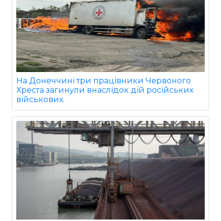
На Донеччині три працівники Червоного
Хреста загинули внаслідок дій російських
військових.