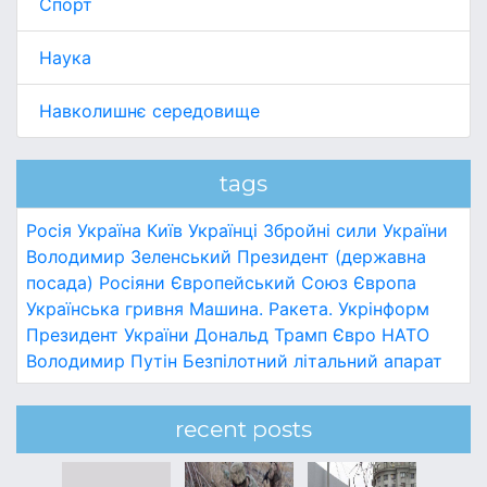
Спорт
Наука
Навколишнє середовище
tags
Росія
Україна
Київ
Українці
Збройні сили України
Володимир Зеленський
Президент (державна
посада)
Росіяни
Європейський Союз
Європа
Українська гривня
Машина.
Ракета.
Укрінформ
Президент України
Дональд Трамп
Євро
НАТО
Володимир Путін
Безпілотний літальний апарат
recent posts