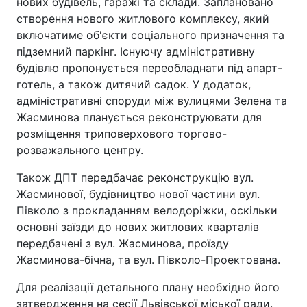
нових будівель, гаражі та склади. Заплановано
створення нового житлового комплексу, який
включатиме об'єкти соціального призначення та
підземний паркінг. Існуючу адміністративну
будівлю пропонується переобладнати під апарт-
готель, а також дитячий садок. У додаток,
адміністративні споруди між вулицями Зелена та
Жасминова планується реконструювати для
розміщення триповерхового торгово-
розважального центру.
Також ДПТ передбачає реконструкцію вул.
Жасминової, будівництво нової частини вул.
Півколо з прокладанням велодоріжки, оскільки
основні заїзди до нових житлових кварталів
передбачені з вул. Жасминова, проїзду
Жасминова-бічна, та вул. Півколо-Проектована.
Для реалізації детального плану необхідно його
затвердження на сесії Львівської міської ради.