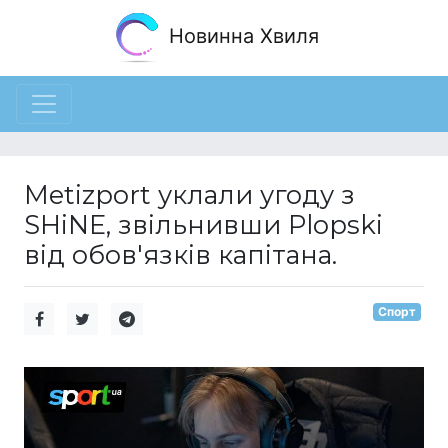
Новинна Хвиля
Metizport уклали угоду з
SHiNE, звільнивши Plopski
від обов'язків капітана.
Спорт