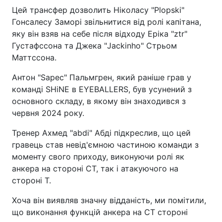
Цей трансфер дозволить Ніколасу "Plopski"
Гонсалесу Заморі звільнитися від ролі капітана,
яку він взяв на себе після відходу Еріка "ztr"
Густафссона та Джека "Jackinho" Стрьом
Маттссона.
Антон "Sapec" Пальмгрен, який раніше грав у
команді SHiNE в EYEBALLERS, був усунений з
основного складу, в якому він знаходився з
червня 2024 року.
Тренер Ахмед "abdi" Абді підкреслив, що цей
гравець став невід'ємною частиною команди з
моменту свого приходу, виконуючи ролі як
анкера на стороні CT, так і атакуючого на
стороні T.
Хоча він виявляв значну відданість, ми помітили,
що виконання функцій анкера на CT стороні