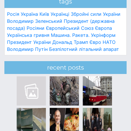
tags
Росія
Україна
Київ
Українці
Збройні сили України
Володимир Зеленський
Президент (державна
посада)
Росіяни
Європейський Союз
Європа
Українська гривня
Машина.
Ракета.
Укрінформ
Президент України
Дональд Трамп
Євро
НАТО
Володимир Путін
Безпілотний літальний апарат
recent posts