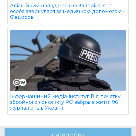
Авіаційний напад Росії на Запоріжжя: 21
особа звернулася за медичною допомогою -
Федоров
Інформаційний медіа-інститут: Від початку
збройного конфлікту РФ забрала життя 96
журналістів в Україні.
categories