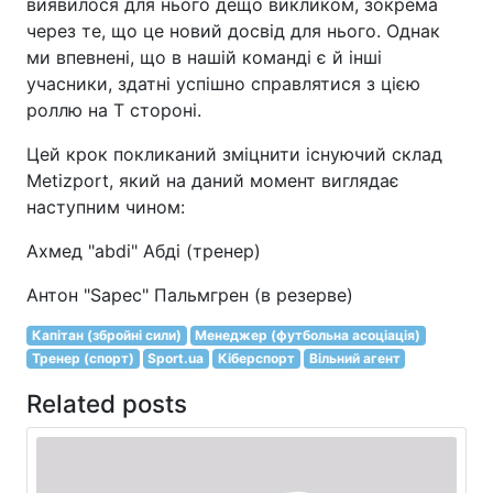
виявилося для нього дещо викликом, зокрема
через те, що це новий досвід для нього. Однак
ми впевнені, що в нашій команді є й інші
учасники, здатні успішно справлятися з цією
роллю на T стороні.
Цей крок покликаний зміцнити існуючий склад
Metizport, який на даний момент виглядає
наступним чином:
Ахмед "abdi" Абді (тренер)
Антон "Sapec" Пальмгрен (в резерве)
Капітан (збройні сили)
Менеджер (футбольна асоціація)
Тренер (спорт)
Sport.ua
Кіберспорт
Вільний агент
Related posts