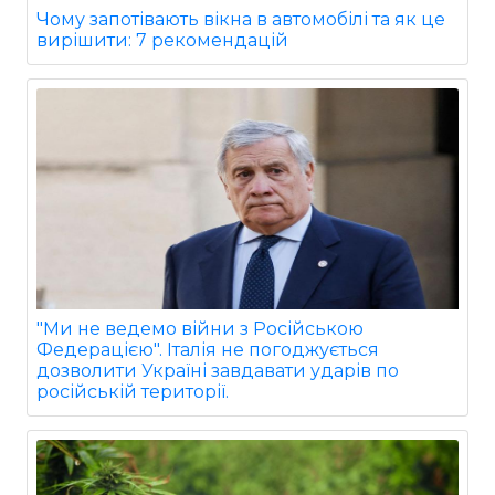
Чому запотівають вікна в автомобілі та як це
вирішити: 7 рекомендацій
"Ми не ведемо війни з Російською
Федерацією". Італія не погоджується
дозволити Україні завдавати ударів по
російській території.