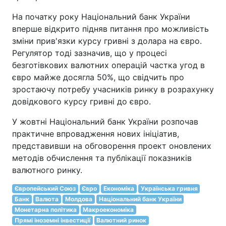
На початку року Національний банк України
вперше відкрито підняв питання про можливість
зміни прив'язки курсу гривні з долара на євро.
Регулятор тоді зазначив, що у процесі
безготівкових валютних операцій частка угод в
євро майже досягла 50%, що свідчить про
зростаючу потребу учасників ринку в розрахунку
довідкового курсу гривні до євро.
У жовтні Національний банк України розпочав
практичне впровадження нових ініціатив,
представивши на обговорення проект оновлених
методів обчислення та публікації показників
валютного ринку.
Європейський Союз
Євро
Економіка
Українська гривня
Банк
Валюта
Молдова
Національний банк України
Монетарна політика
Макроекономіка
Прямі іноземні інвестиції
Валютний ринок