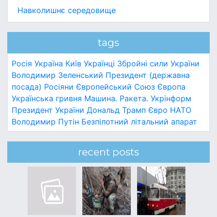
Навколишнє середовище
tags
Росія
Україна
Київ
Українці
Збройні сили України
Володимир Зеленський
Президент (державна
посада)
Росіяни
Європейський Союз
Європа
Українська гривня
Машина.
Ракета.
Укрінформ
Президент України
Дональд Трамп
Євро
НАТО
Володимир Путін
Безпілотний літальний апарат
recent posts