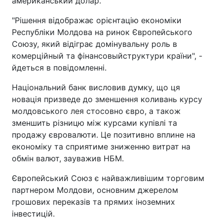
американський долар.
"Рішення відображає орієнтацію економіки
Республіки Молдова на ринок Європейського
Союзу, який відіграє домінувальну роль в
комерційный та фінансовыйструктури країни", -
йдеться в повідомленні.
Національний банк висловив думку, що ця
новація призведе до зменшення коливань курсу
молдовського лея стосовно євро, а також
зменшить різницю між курсами купівлі та
продажу євровалюти. Це позитивно вплине на
економіку та сприятиме зниженню витрат на
обмін валют, зауважив НБМ.
Європейський Союз є найважливішим торговим
партнером Молдови, основним джерелом
грошових переказів та прямих іноземних
інвестицій.