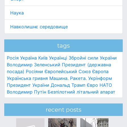
Наука
Навколишнє середовище
tags
Росія
Україна
Київ
Українці
Збройні сили України
Володимир Зеленський
Президент (державна
посада)
Росіяни
Європейський Союз
Європа
Українська гривня
Машина.
Ракета.
Укрінформ
Президент України
Дональд Трамп
Євро
НАТО
Володимир Путін
Безпілотний літальний апарат
recent posts