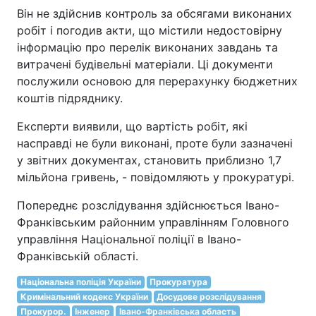
Він не здійснив контроль за обсягами виконаних
робіт і погодив акти, що містили недостовірну
інформацію про перелік виконаних завдань та
витрачені будівельні матеріали. Ці документи
послужили основою для перерахунку бюджетних
коштів підряднику.
Експерти виявили, що вартість робіт, які
насправді не були виконані, проте були зазначені
у звітних документах, становить приблизно 1,7
мільйона гривень, - повідомляють у прокуратурі.
Попереднє розслідування здійснюється Івано-
Франківським районним управлінням Головного
управління Національної поліції в Івано-
Франківській області.
Національна поліція України
Прокуратура
Кримінальний кодекс України
Досудове розслідування
Прокурор.
Інженер
Івано-Франківська область