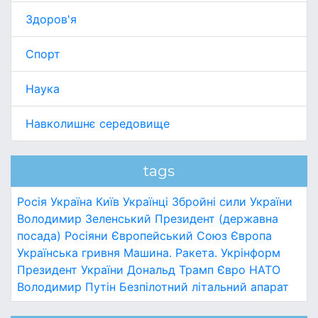
Здоров'я
Спорт
Наука
Навколишнє середовище
tags
Росія
Україна
Київ
Українці
Збройні сили України
Володимир Зеленський
Президент (державна
посада)
Росіяни
Європейський Союз
Європа
Українська гривня
Машина.
Ракета.
Укрінформ
Президент України
Дональд Трамп
Євро
НАТО
Володимир Путін
Безпілотний літальний апарат