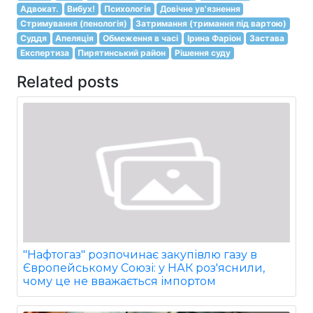
Адвокат.
Вибух!
Психологія
Довічне ув'язнення
Стримування (пенологія)
Затримання (тримання під вартою)
Суддя
Апеляція
Обмеження в часі
Ірина Фаріон
Застава
Експертиза
Пирятинський район
Рішення суду
Related posts
"Нафтогаз" розпочинає закупівлю газу в
Європейському Союзі: у НАК роз'яснили,
чому це не вважається імпортом