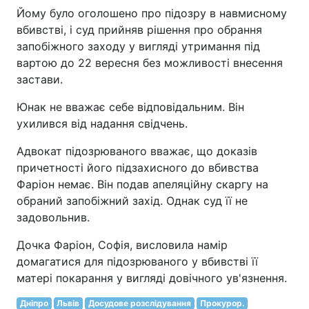
Йому було оголошено про підозру в навмисному
вбивстві, і суд прийняв рішення про обрання
запобіжного заходу у вигляді утримання під
вартою до 22 вересня без можливості внесення
застави.
Юнак не вважає себе відповідальним. Він
ухилився від надання свідчень.
Адвокат підозрюваного вважає, що доказів
причетності його підзахисного до вбивства
Фаріон немає. Він подав апеляційну скаргу на
обраний запобіжний захід. Однак суд її не
задовольнив.
Дочка Фаріон, Софія, висловила намір
домагатися для підозрюваного у вбивстві її
матері покарання у вигляді довічного ув'язнення.
Дніпро
Львів
Досудове розслідування
Прокурор.