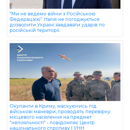
"Ми не ведемо війни з Російською
Федерацією". Італія не погоджується
дозволити Україні завдавати ударів по
російській території.
Окупанти в Криму, маскуючись під
військові маневри, проводять перевірку
місцевого населення на предмет
"нелояльності" - повідомляє Центр
національного спротиву | УНН