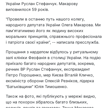
України Руслан Стефанчук. Макарову
виповнилося 59 років.
"Провели в останню путь нашого колегу,
народного депутата України Олега Макарова. Ми
пам'ятатимемо його як людину високих
моральних принципів, справжнього професіонала
і патріота своєї країни", -- написала пресслужба.
Прощання з нардепом відбулось у ритуальному
залі клініки Феофанія в столиці України. На подію
приїхало багато народних депутатів, зокрема,
речник ВР Руслан Стефанчук, експрезидент
Петро Порошенко, мер Києва Віталій Кличко,
ексміністр оборони Олексій Резніков, лідерка
"Батьківщини" Юлія Тимошенко.
Також на фото, які публікують у мережі видно,
що на похорон зібралось багато близьких,
родичів, друзів та громадян. Труна Макарова