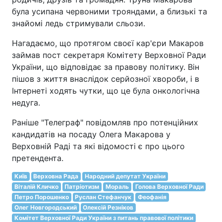
була усипана червоними трояндами, а близькі та
знайомі ледь стримували сльози.
Нагадаємо, що протягом своєї кар'єри Макаров
займав пост секретаря Комітету Верховної Ради
України, що відповідає за правову політику. Він
пішов з життя внаслідок серйозної хвороби, і в
Інтернеті ходять чутки, що це була онкологічна
недуга.
Раніше "Телеграф" повідомляв про потенційних
кандидатів на посаду Олега Макарова у
Верховній Раді та які відомості є про цього
претендента.
Київ
Верховна Рада
Народний депутат України
Віталій Кличко
Патріотизм
Мораль
Голова Верховної Ради
Петро Порошенко
Руслан Стефанчук
Феофанія
Олег Новгородський
Олексій Резніков
Комітет Верховної Ради України з питань правової політики