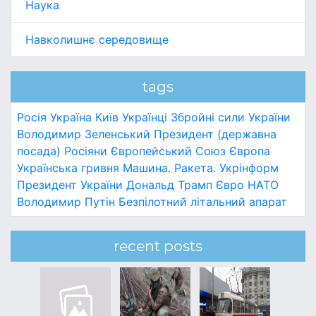
Наука
Навколишнє середовище
tags
Росія
Україна
Київ
Українці
Збройні сили України
Володимир Зеленський
Президент (державна
посада)
Росіяни
Європейський Союз
Європа
Українська гривня
Машина.
Ракета.
Укрінформ
Президент України
Дональд Трамп
Євро
НАТО
Володимир Путін
Безпілотний літальний апарат
recent posts