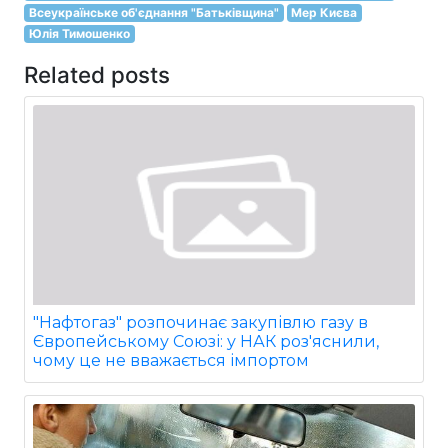
Всеукраїнське об'єднання "Батьківщина"
Мер Києва
Юлія Тимошенко
Related posts
"Нафтогаз" розпочинає закупівлю газу в
Європейському Союзі: у НАК роз'яснили,
чому це не вважається імпортом