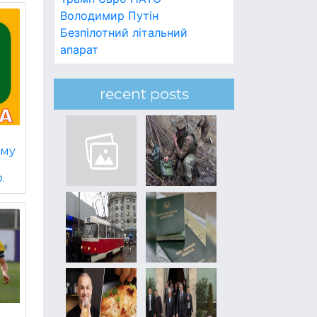
Володимир Путін
Безпілотний літальний
апарат
recent posts
уму
.