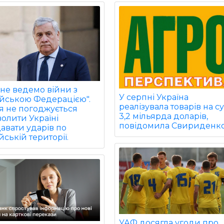
не ведемо війни з
У серпні Україна
ійською Федерацією".
реалізувала товарів на с
ія не погоджується
3,2 мільярда доларів,
олити Україні
повідомила Свириденко
авати ударів по
йській території.
УАФ досягла угоди про