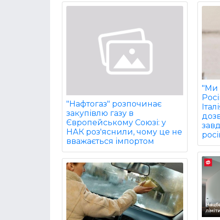
"Ми 
Рос
"Нафтогаз" розпочинає
Італ
закупівлю газу в
дозв
Європейському Союзі: у
завд
НАК роз'яснили, чому це не
росі
вважається імпортом