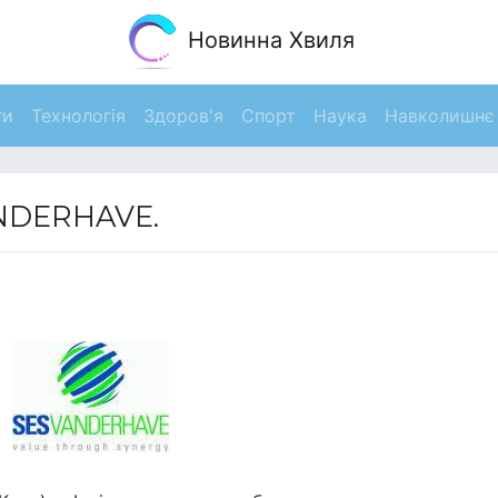
Новинна Хвиля
ги
Технологія
Здоров'я
Спорт
Наука
Навколишнє
ANDERHAVE.