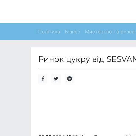
Політика
Бізнес
Мистецтво та розва
Ринок цукру від SESV