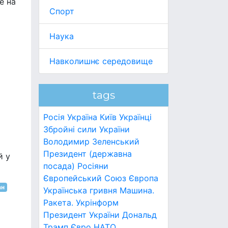
е на
Спорт
Наука
Навколишнє середовище
tags
Росія
Україна
Київ
Українці
Збройні сили України
Володимир Зеленський
Президент (державна
й у
посада)
Росіяни
Європейський Союз
Європа
ан
Українська гривня
Машина.
Ракета.
Укрінформ
Президент України
Дональд
Трамп
Євро
НАТО