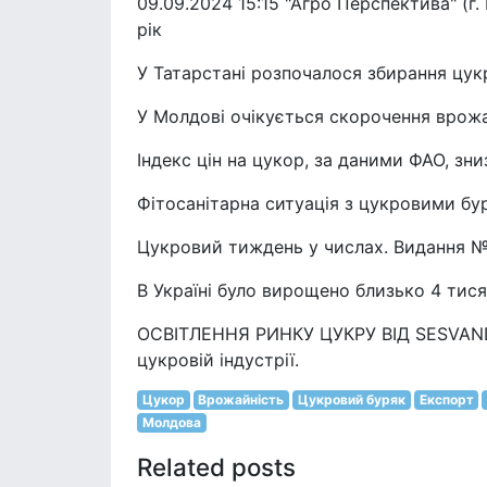
09.09.2024 15:15 "Агро Перспектива" (г
рік
У Татарстані розпочалося збирання цук
У Молдові очікується скорочення врожа
Індекс цін на цукор, за даними ФАО, зн
Фітосанітарна ситуація з цукровими бу
Цукровий тиждень у числах. Видання 
В Україні було вирощено близько 4 тися
ОСВІТЛЕННЯ РИНКУ ЦУКРУ ВІД SESVANDE
цукровій індустрії.
Цукор
Врожайність
Цукровий буряк
Експорт
Молдова
Related posts