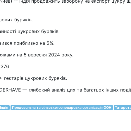
. Киев) -- Індія продовжить заборону на експорт цукру щ
рових буряків.
йності цукрових буряків
изився приблизно на 5%.
ряками на 5 вересня 2024 року.
№376
ч гектарів цукрових буряків.
RHAVE — глибокий аналіз цих та багатьох інших поді
Індія
Продовольча та сільськогосподарська організація ООН
Татарст