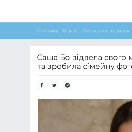
Політика
Бізнес
Мистецтво та розва
Саша Бо відвела свого
та зробила сімейну фот