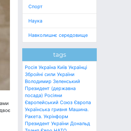
Спорт
Наука
Навколишнє середовище
tags
Росія
Україна
Київ
Українці
Збройні сили України
Володимир Зеленський
Президент (державна
посада)
Росіяни
Європейський Союз
Європа
ками
Українська гривня
Машина.
 двоє
Ракета.
Укрінформ
Президент України
Дональд
Трамп
Євро
НАТО