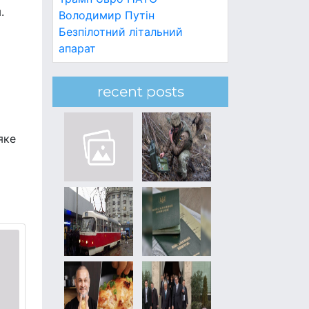
.
Володимир Путін
Безпілотний літальний
апарат
recent posts
яке