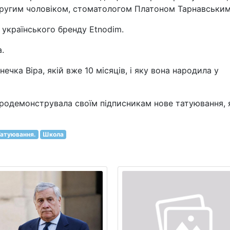
 другим чоловіком, стоматологом Платоном Тарнавським
д українського бренду Etnodim.
.
чка Віра, якій вже 10 місяців, і яку вона народила у
продемонструвала своїм підписникам нове татуювання, 
Татуювання.
Школа