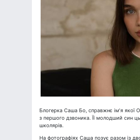
Блогерка Саша Бо, справжнє ім'я якої 
з першого дзвоника. Її молодший син ц
школярів.
На фотографіях Саша позує разом із дв