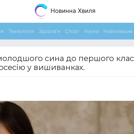
Новинна Хвиля
ги
Технологія
Здоров'я
Спорт
Наука
Навколишнє
 молодшого сина до першого клас
осесію у вишиванках.