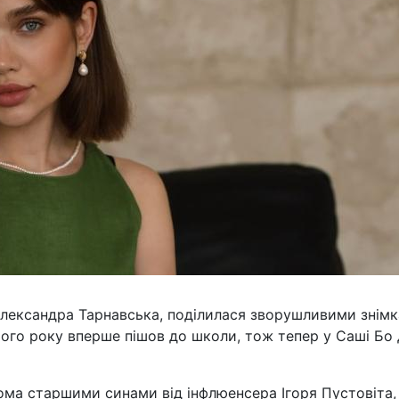
Олександра Тарнавська, поділилася зворушливими знім
ього року вперше пішов до школи, тож тепер у Саші Бо
ома старшими синами від інфлюенсера Ігоря Пустовіта,