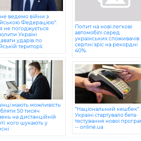
не ведемо війни з
ійською Федерацією".
Попит на нові легкові
ія не погоджується
автомобілі серед
олити Україні
українських споживачів 
авати ударів по
серпні зріс на рекордні
йській території.
40%.
їнці мають можливість
"Національний кешбек".
бляти 50 тисяч
Україні стартувало бета-
вень на дистанційній
тестування нової прогр
ті: кого шукають у
-- online.ua
сні