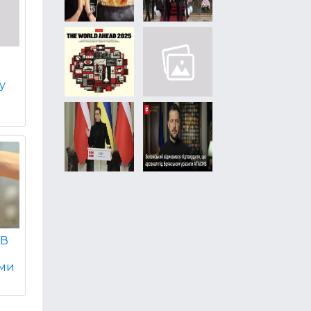
у
 В
ами