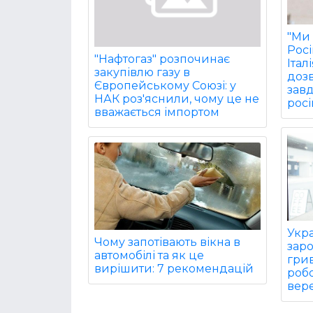
"Ми 
Рос
"Нафтогаз" розпочинає
Італ
закупівлю газу в
дозв
Європейському Союзі: у
завд
НАК роз'яснили, чому це не
росі
вважається імпортом
Укра
Чому запотівають вікна в
заро
автомобілі та як це
гри
вирішити: 7 рекомендацій
робо
вере