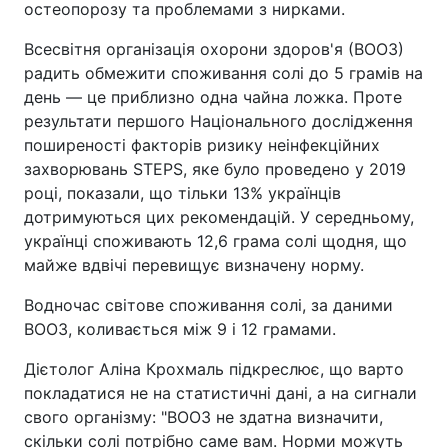
остеопорозу та проблемами з нирками.
Всесвітня організація охорони здоров'я (ВООЗ)
радить обмежити споживання солі до 5 грамів на
день — це приблизно одна чайна ложка. Проте
результати першого Національного дослідження
поширеності факторів ризику неінфекційних
захворювань STEPS, яке було проведено у 2019
році, показали, що тільки 13% українців
дотримуються цих рекомендацій. У середньому,
українці споживають 12,6 грама солі щодня, що
майже вдвічі перевищує визначену норму.
Водночас світове споживання солі, за даними
ВООЗ, коливається між 9 і 12 грамами.
Дієтолог Аліна Крохмаль підкреслює, що варто
покладатися не на статистичні дані, а на сигнали
свого організму: "ВООЗ не здатна визначити,
скільки солі потрібно саме вам. Норми можуть