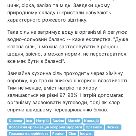
цинк, сірка, залізо та мідь. Завдяки цьому
природному складу її кристали набувають
характерного рожевого відтінку.
Така сіль не затримує воду в організмі й регулює
водно-сольовий баланс -- каже експертка. "Дуже
класна сіль, її можна застосовувати в раціоні
щодня, звісно, в межах норми, не перестаратися,
все має бути в балансі".
Звичайна кухонна сіль проходить через хімічну
обробку, що трохи знижує її корисні властивості.
Тим не менше, вміст натрію та хлору
залишається на рівні 97-98%. Натрій допомагає
організму засвоювати вуглеводи, тоді як хлор
сприяє швидшому переварюванню білків.
Кнопка
Їжа
Натрій
Залізо
Магній
Кальцій
Всесвітня організація охорони здоров'я
Організм
Ложка.
Грамова калорійність
Раціон
Сіль
Інсульт