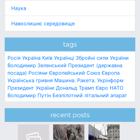
Наука
Навколишнє середовище
tags
Росія
Україна
Київ
Українці
Збройні сили України
Володимир Зеленський
Президент (державна
посада)
Росіяни
Європейський Союз
Європа
Українська гривня
Машина.
Ракета.
Укрінформ
Президент України
Дональд Трамп
Євро
НАТО
Володимир Путін
Безпілотний літальний апарат
recent posts