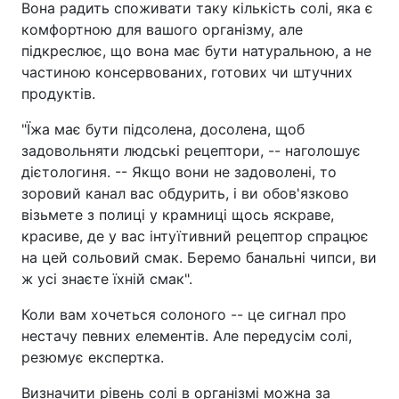
Вона радить споживати таку кількість солі, яка є
комфортною для вашого організму, але
підкреслює, що вона має бути натуральною, а не
частиною консервованих, готових чи штучних
продуктів.
"Їжа має бути підсолена, досолена, щоб
задовольняти людські рецептори, -- наголошує
дієтологиня. -- Якщо вони не задоволені, то
зоровий канал вас обдурить, і ви обов'язково
візьмете з полиці у крамниці щось яскраве,
красиве, де у вас інтуїтивний рецептор спрацює
на цей сольовий смак. Беремо банальні чипси, ви
ж усі знаєте їхній смак".
Коли вам хочеться солоного -- це сигнал про
нестачу певних елементів. Але передусім солі,
резюмує експертка.
Визначити рівень солі в організмі можна за