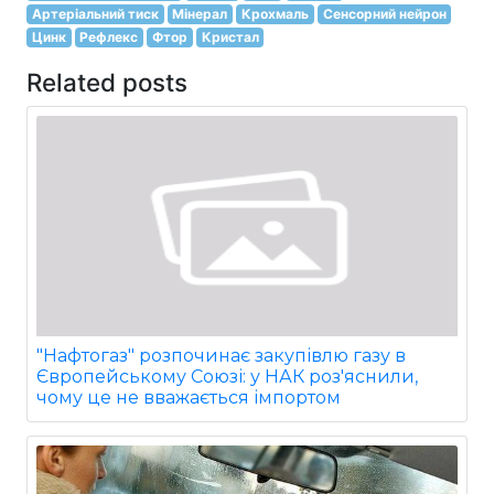
Артеріальний тиск
Мінерал
Крохмаль
Сенсорний нейрон
Цинк
Рефлекс
Фтор
Кристал
Related posts
"Нафтогаз" розпочинає закупівлю газу в
Європейському Союзі: у НАК роз'яснили,
чому це не вважається імпортом