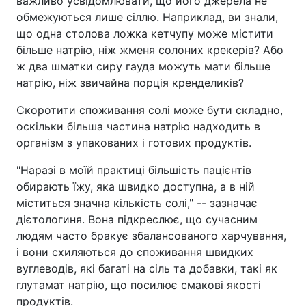
важливо усвідомлювати, що його джерела не
обмежуються лише сіллю. Наприклад, ви знали,
що одна столова ложка кетчупу може містити
більше натрію, ніж жменя солоних крекерів? Або
ж два шматки сиру гауда можуть мати більше
натрію, ніж звичайна порція кренделиків?
Скоротити споживання солі може бути складно,
оскільки більша частина натрію надходить в
організм з упакованих і готових продуктів.
"Наразі в моїй практиці більшість пацієнтів
обирають їжу, яка швидко доступна, а в ній
міститься значна кількість солі," -- зазначає
дієтологиня. Вона підкреслює, що сучасним
людям часто бракує збалансованого харчування,
і вони схиляються до споживання швидких
вуглеводів, які багаті на сіль та добавки, такі як
глутамат натрію, що посилює смакові якості
продуктів.