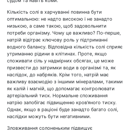
судом та навіть коми.
Кількість солі в харчуванні повинна бути
оптимальною: не надто високою і не занадто
низькою, а саме такою, щоб задовольнити
потреби організму. Чому це важливо? По-перше,
натрій відіграє ключову роль у підтриманні
водного балансу. Відповідна кількість солі сприяє
утриманню рідини в клітинах. Проте, якщо
споживати сіль у надмірних обсягах, це може
призвести до затримки води в організмі та, як
наслідок, до набряків. Крім того, натрій має
важливу взаємодію з іншими мінералами, такими
як калій і магній, що допомагає контролювати
артеріальний тиск. Нормальне споживання
натрію запобігає підвищенню кров’яного тиску.
Однак, якщо в раціоні буде занадто багато солі,
наслідки можуть бути негативними.
Зловживання солоненьким підвищує