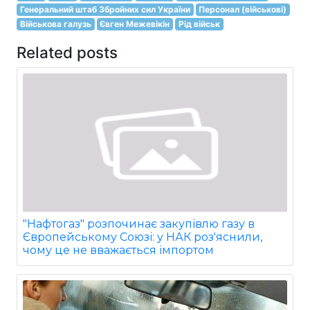
Генеральний штаб Збройних сил України
Персонал (військові)
Військова галузь
Євген Межевікін
Рід військ
Related posts
"Нафтогаз" розпочинає закупівлю газу в
Європейському Союзі: у НАК роз'яснили,
чому це не вважається імпортом