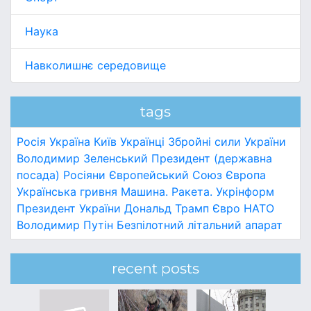
Наука
Навколишнє середовище
tags
Росія
Україна
Київ
Українці
Збройні сили України
Володимир Зеленський
Президент (державна
посада)
Росіяни
Європейський Союз
Європа
Українська гривня
Машина.
Ракета.
Укрінформ
Президент України
Дональд Трамп
Євро
НАТО
Володимир Путін
Безпілотний літальний апарат
recent posts