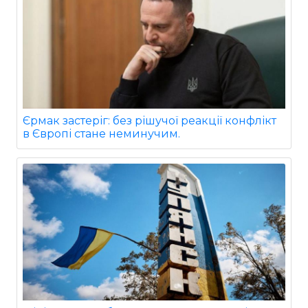
Єрмак застеріг: без рішучої реакції конфлікт
в Європі стане неминучим.