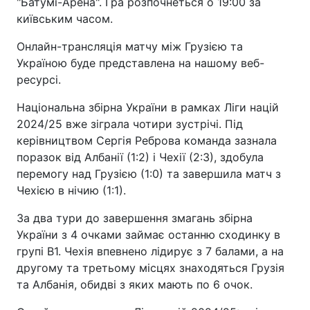
"Батумі-Арена". Гра розпочнеться о 19:00 за
київським часом.
Онлайн-трансляція матчу між Грузією та
Україною буде представлена на нашому веб-
ресурсі.
Національна збірна України в рамках Ліги націй
2024/25 вже зіграла чотири зустрічі. Під
керівництвом Сергія Реброва команда зазнала
поразок від Албанії (1:2) і Чехії (2:3), здобула
перемогу над Грузією (1:0) та завершила матч з
Чехією в нічию (1:1).
За два тури до завершення змагань збірна
України з 4 очками займає останню сходинку в
групі B1. Чехія впевнено лідирує з 7 балами, а на
другому та третьому місцях знаходяться Грузія
та Албанія, обидві з яких мають по 6 очок.