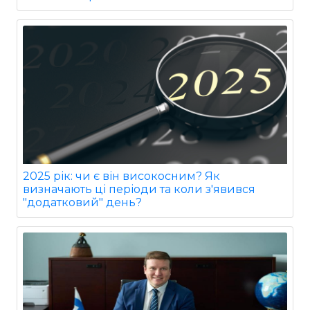
2025 рік: чи є він високосним? Як
визначають ці періоди та коли з'явився
"додатковий" день?