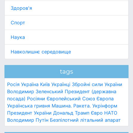
Здоров'я
Спорт
Наука
Навколишнє середовище
tags
Росія
Україна
Київ
Українці
Збройні сили України
Володимир Зеленський
Президент (державна
посада)
Росіяни
Європейський Союз
Європа
Українська гривня
Машина.
Ракета.
Укрінформ
Президент України
Дональд Трамп
Євро
НАТО
Володимир Путін
Безпілотний літальний апарат