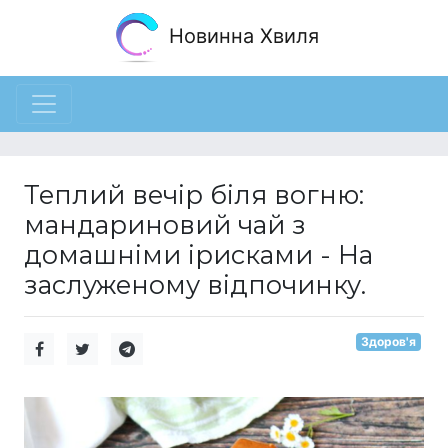
Новинна Хвиля
Теплий вечір біля вогню:
мандариновий чай з
домашніми ірисками - На
заслуженому відпочинку.
Здоров'я