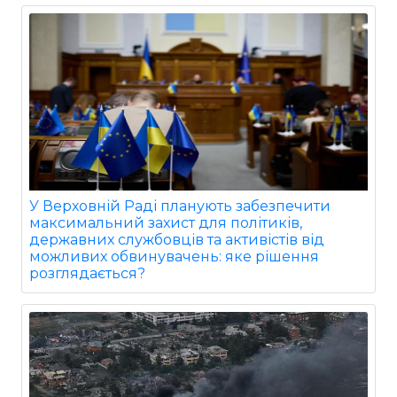
У Верховній Раді планують забезпечити
максимальний захист для політиків,
державних службовців та активістів від
можливих обвинувачень: яке рішення
розглядається?