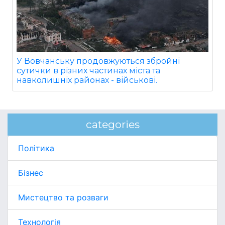
У Вовчанську продовжуються збройні
сутички в різних частинах міста та
навколишніх районах - військові.
categories
Політика
Бізнес
Мистецтво та розваги
Технологія