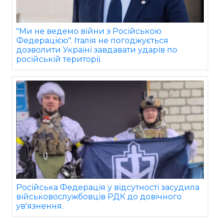
"Ми не ведемо війни з Російською
Федерацією". Італія не погоджується
дозволити Україні завдавати ударів по
російській території.
Російська Федерація у відсутності засудила
військовослужбовців РДК до довічного
ув'язнення.