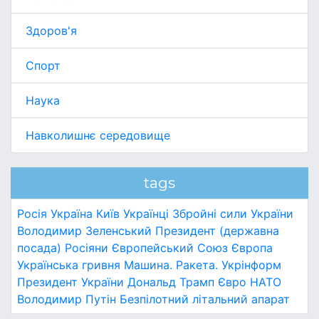
Здоров'я
Спорт
Наука
Навколишнє середовище
tags
Росія
Україна
Київ
Українці
Збройні сили України
Володимир Зеленський
Президент (державна
посада)
Росіяни
Європейський Союз
Європа
Українська гривня
Машина.
Ракета.
Укрінформ
Президент України
Дональд Трамп
Євро
НАТО
Володимир Путін
Безпілотний літальний апарат