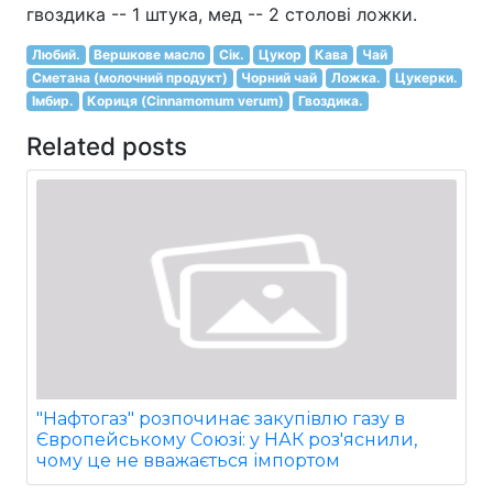
гвоздика -- 1 штука, мед -- 2 столові ложки.
Любий.
Вершкове масло
Сік.
Цукор
Кава
Чай
Сметана (молочний продукт)
Чорний чай
Ложка.
Цукерки.
Імбир.
Кориця (Cinnamomum verum)
Гвоздика.
Related posts
"Нафтогаз" розпочинає закупівлю газу в
Європейському Союзі: у НАК роз'яснили,
чому це не вважається імпортом