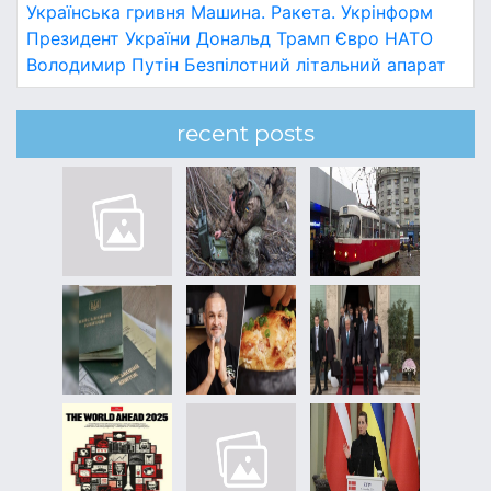
Українська гривня
Машина.
Ракета.
Укрінформ
Президент України
Дональд Трамп
Євро
НАТО
Володимир Путін
Безпілотний літальний апарат
recent posts