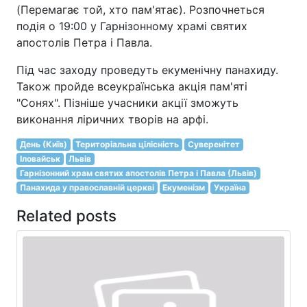
(Перемагає той, хто пам'ятає). Розпочнеться
подія о 19:00 у Гарнізонному храмі святих
апостолів Петра і Павла.
Під час заходу проведуть екуменічну панахиду.
Також пройде всеукраїнська акція пам'яті
"Сонях". Пізніше учасники акції зможуть
виконання ліричних творів на арфі.
День (Київ)
Територіальна цілісність
Суверенітет
Іловайськ
Львів
Гарнізонний храм святих апостолів Петра і Павла (Львів)
Панахида у православній церкві
Екуменізм
Україна
Related posts