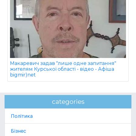
Макаревич задав "лише одне запитання"
жителям Курської області - відео - Афіша
bigmir)net
categories
Політика
Бізнес