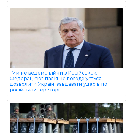
"Ми не ведемо війни з Російською
Федерацією". Італія не погоджується
дозволити Україні завдавати ударів по
російській території.