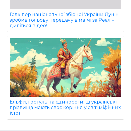
Голкіпер національної збірної України Лунін
зробив гольову передачу в матчі за Реал –
дивіться відео!
Ельфи, горгульї та єдинороги: ці українські
прізвища мають своє коріння у світі міфічних
істот.