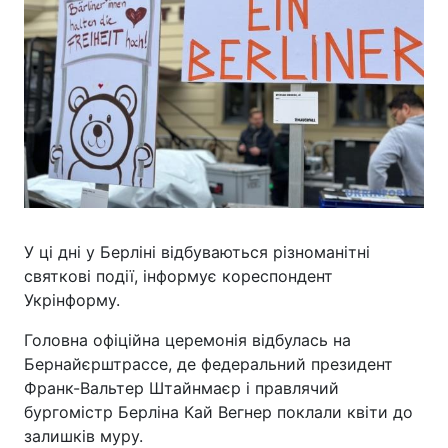
У ці дні у Берліні відбуваються різноманітні
святкові події, інформує кореспондент
Укрінформу.
Головна офіційна церемонія відбулась на
Бернайєрштрассе, де федеральний президент
Франк-Вальтер Штайнмаєр і правлячий
бургомістр Берліна Кай Вегнер поклали квіти до
залишків муру.