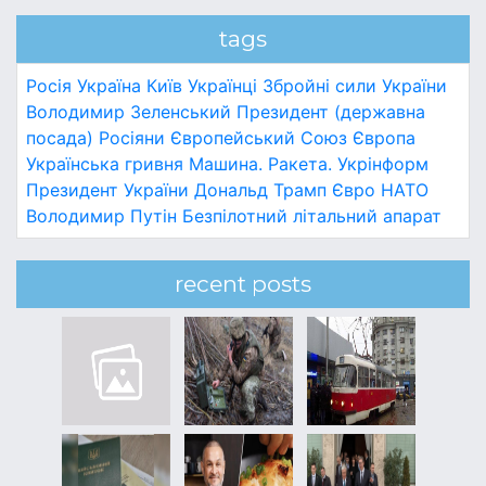
tags
Росія
Україна
Київ
Українці
Збройні сили України
Володимир Зеленський
Президент (державна
посада)
Росіяни
Європейський Союз
Європа
Українська гривня
Машина.
Ракета.
Укрінформ
Президент України
Дональд Трамп
Євро
НАТО
Володимир Путін
Безпілотний літальний апарат
recent posts