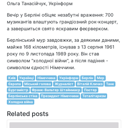
Ольга Танасійчук, Укрінформ
Вечір у Берліні обіцяє незабутні враження: 700
музикантів влаштують грандіозний рок-концерт,
а завершиться свято яскравим феєрверком.
Берлінський мур завдовжки, за деякими даними,
майже 168 кілометрів, існував з 13 серпня 1961
року по 9 листопада 1989 року. Він став
символом "холодної війни", а після падіння -
символом єдності Німеччини.
Київ
Українці
Німеччина
Укрінформ
Берлін
Мер
Європа
Міський голова
Журналіст
Віталій Кличко
Танк
Бургомістр
Франк-Вальтер Штайнмаєр
Постер
Берлінська стіна
Президент Німеччини
Тоталітаризм
Холодна війна
Related posts