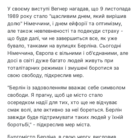
У своєму виступі Вегнер нагадав, що 9 листопада
1989 року стало "щасливим днем, який вирішив
долю" Німеччини, і днем ейфорії та оптимізму,
але також невпевненості та подекуди страху -
що буде далі, чи не завершиться все, як уже
бувало, танками на вулицях Берліна. Сьогодні
Німеччина, Європа є вільними і об'єднаними, але
досі в світі дуже багато людей живуть при
тоталітарних режимах і змушені боротися за
свою свободу, підкреслив мер.
"Берлін із задоволенням вважає себе символом
свободи. Я прагну, щоб це місто стало
осередком надії для тих, хто ще не відчуває
смак волі, але активно за неї бореться. Берлін
завжди буде підтримувати таких людей у їхній
боротьбі," - підкреслив мер міста.
Бургомістр Берліна, в свою чергу, висловив