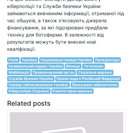
кіберполіції та Служби безпеки України
займаються вивченням інформації, отриманої під
час обшуків, а також з'ясовують джерела
фінансування, за які підозрювані придбали
техніку для ботоферми. В залежності від
результатів можуть бути внесені нові
кваліфікації.
Росія
Українці
Національна поліція України
Прокуратура
Кримінальний кодекс України
Вінниця
Ув'язнення
Мобілізація
Правоохоронний орган
Соціальна мережа
Служба безпеки України
Пропаганда в Російській Федерації
Сервер (обчислювальна техніка)
Програмне забезпечення
Кіберполіція (Україна)
Комп'ютерна мережа
Related posts