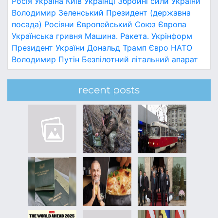
Росія
Україна
Київ
Українці
Збройні сили України
Володимир Зеленський
Президент (державна
посада)
Росіяни
Європейський Союз
Європа
Українська гривня
Машина.
Ракета.
Укрінформ
Президент України
Дональд Трамп
Євро
НАТО
Володимир Путін
Безпілотний літальний апарат
recent posts