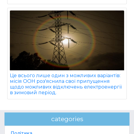
Це всього лише один з можливих варіантів:
місія ООН роз'яснила свої припущення
щодо можливих відключень електроенергії
в зимовий період.
categories
Політика