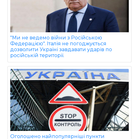
"Ми не ведемо війни з Російською
Федерацією". Італія не погоджується
дозволити Україні завдавати ударів по
російській території.
Оголошено найпопулярніші пункти