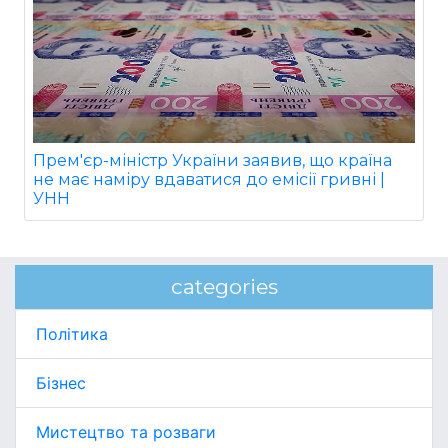
Прем'єр-міністр України заявив, що країна
не має наміру вдаватися до емісії гривні |
УНН
categories
Політика
Бізнес
Мистецтво та розваги