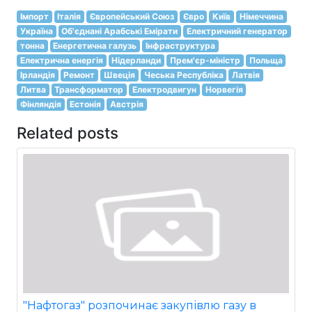
Імпорт
Італія
Європейський Союз
Євро
Київ
Німеччина
Україна
Об'єднані Арабські Емірати
Електричний генератор
тонна
Енергетична галузь
Інфраструктура
Електрична енергія
Нідерланди
Прем'єр-міністр
Польща
Ірландія
Ремонт
Швеція
Чеська Республіка
Латвія
Литва
Трансформатор
Електродвигун
Норвегія
Фінляндія
Естонія
Австрія
Related posts
"Нафтогаз" розпочинає закупівлю газу в