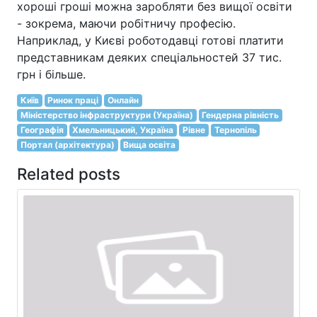
хороші гроші можна заробляти без вищої освіти
- зокрема, маючи робітничу професію.
Наприклад, у Києві роботодавці готові платити
представникам деяких спеціальностей 37 тис.
грн і більше.
Київ
Ринок праці
Онлайн
Міністерство інфраструктури (Україна)
Гендерна рівність
Географія
Хмельницький, Україна
Рівне
Тернопіль
Портал (архітектура)
Вища освіта
Related posts