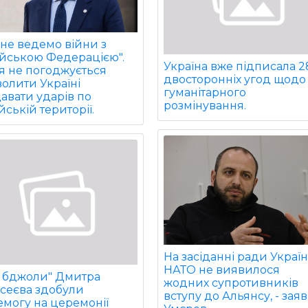
не ведемо війни з
ійською Федерацією".
Україна вже підписала 2
ія не погоджується
двосторонніх угод щодо
олити Україні
гуманітарного
авати ударів по
розмінування.
йській території.
На засіданні ради Україн
НАТО не виявилося
і бджоли" Дмитра
жодних супротивників
сеєва здобули
вступу до Альянсу, - зая
могу на церемонії