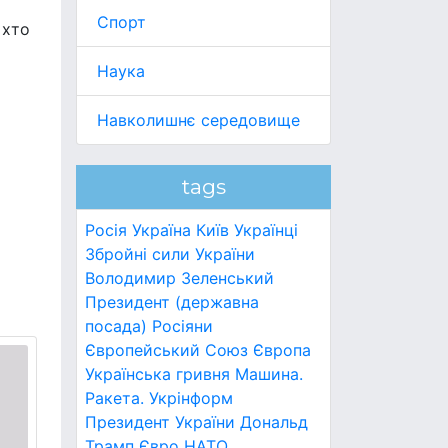
Спорт
 хто
Наука
Навколишнє середовище
tags
Росія
Україна
Київ
Українці
Збройні сили України
Володимир Зеленський
Президент (державна
посада)
Росіяни
Європейський Союз
Європа
Українська гривня
Машина.
Ракета.
Укрінформ
Президент України
Дональд
Трамп
Євро
НАТО