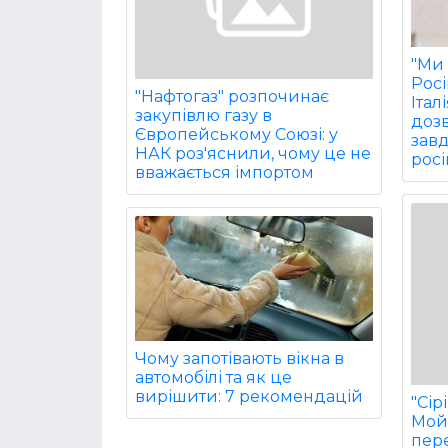
"Ми 
Рос
"Нафтогаз" розпочинає
Італ
закупівлю газу в
дозв
Європейському Союзі: у
завд
НАК роз'яснили, чому це не
росі
вважається імпортом
Чому запотівають вікна в
автомобілі та як це
вирішити: 7 рекомендацій
"Сір
Мой
пере