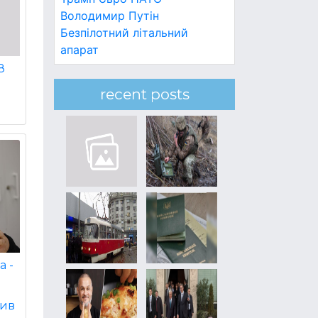
Володимир Путін
Безпілотний літальний
апарат
8
recent posts
а -
вив