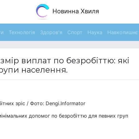
Новинна Хвиля
ги
Технологія
Здоров'я
Спорт
Наука
Навколишнє
змір виплат по безробіттю: які
рупи населення.
тних зріс / Фото: Dengi.Informator
мінімальних допомог по безробіттю для певних груп