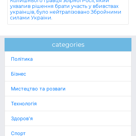
Колишнього гравця збірної Росії, який
ухвалив рішення брати участь у вбивствах
українців, було нейтралізовано Збройними
силами України.
categories
Політика
Бізнес
Мистецтво та розваги
Технологія
Здоров'я
Спорт