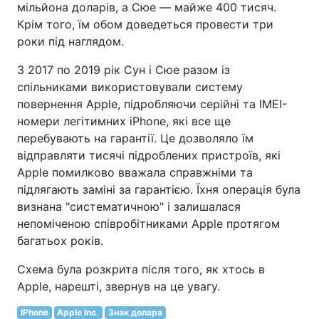
мільйона доларів, а Сюе — майже 400 тисяч.
Крім того, їм обом доведеться провести три
роки під наглядом.
З 2017 по 2019 рік Сун і Сюе разом із
спільниками використовували систему
повернення Apple, підробляючи серійні та IMEI-
номери легітимних iPhone, які все ще
перебувають на гарантії. Це дозволяло їм
відправляти тисячі підроблених пристроїв, які
Apple помилково вважала справжніми та
підлягають заміні за гарантією. Їхня операція була
визнана "систематичною" і залишалася
непоміченою співробітниками Apple протягом
багатьох років.
Схема була розкрита після того, як хтось в
Apple, нарешті, звернув на це увагу.
IPhone
Apple Inc.
Знак долара