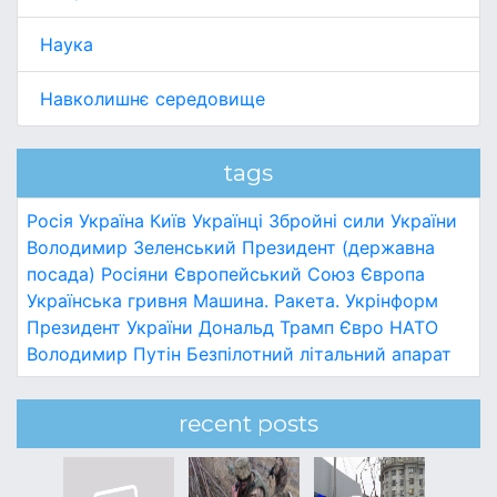
Наука
Навколишнє середовище
tags
Росія
Україна
Київ
Українці
Збройні сили України
Володимир Зеленський
Президент (державна
посада)
Росіяни
Європейський Союз
Європа
Українська гривня
Машина.
Ракета.
Укрінформ
Президент України
Дональд Трамп
Євро
НАТО
Володимир Путін
Безпілотний літальний апарат
recent posts