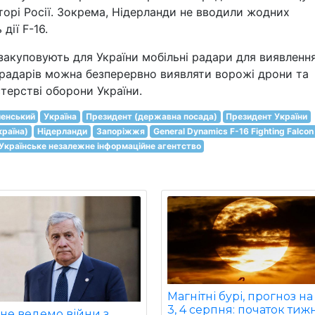
сторі Росії. Зокрема, Нідерланди не вводили жодних
дії F-16.
акуповують для України мобільні радари для виявленн
х радарів можна безперервно виявляти ворожі дрони та
стерстві оборони України.
енський
Україна
Президент (державна посада)
Президент України
країна)
Нідерланди
Запоріжжя
General Dynamics F-16 Fighting Falcon
Українське незалежне інформаційне агентство
Магнітні бурі, прогноз на 
3, 4 серпня: початок тиж
не ведемо війни з