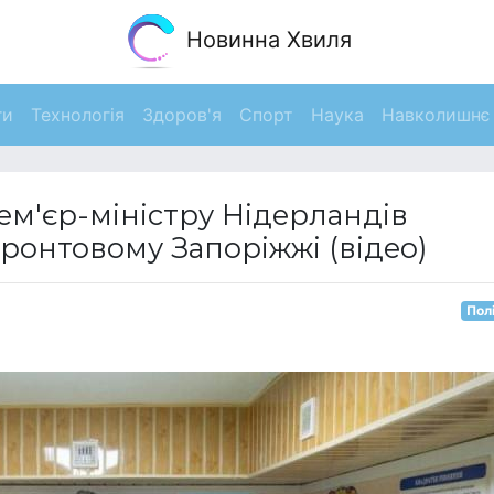
Новинна Хвиля
ги
Технологія
Здоров'я
Спорт
Наука
Навколишнє
ем'єр-міністру Нідерландів
ронтовому Запоріжжі (відео)
Пол