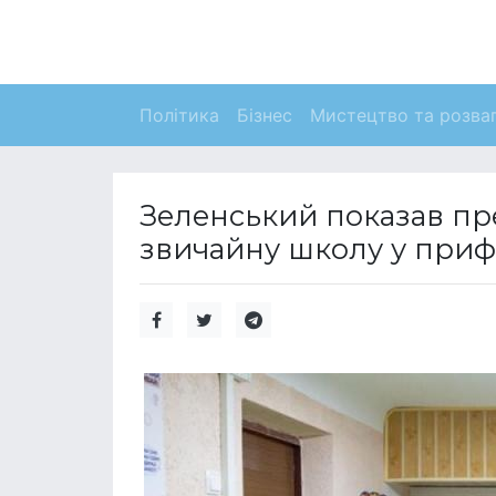
Політика
Бізнес
Мистецтво та розва
Зеленський показав пр
звичайну школу у приф