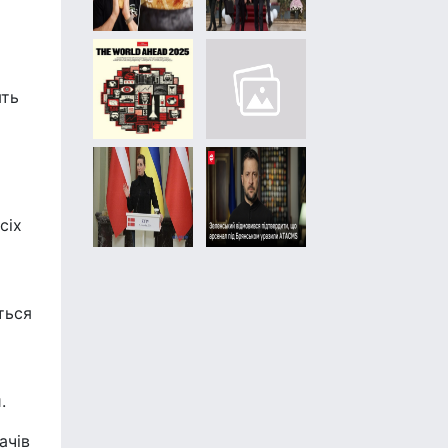
ять
сіх
ться
.
ачів