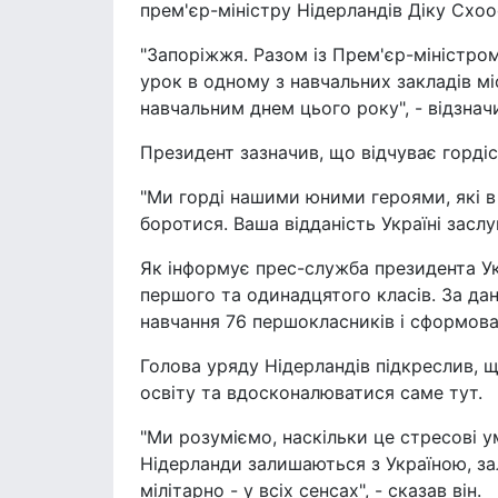
прем'єр-міністру Нідерландів Діку Схоо
"Запоріжжя. Разом із Прем'єр-міністр
урок в одному з навчальних закладів мі
навчальним днем цього року", - відзнач
Президент зазначив, що відчуває гордіс
"Ми горді нашими юними героями, які в 
боротися. Ваша відданість Україні заслу
Як інформує прес-служба президента Ук
першого та одинадцятого класів. За да
навчання 76 першокласників і сформова
Голова уряду Нідерландів підкреслив, 
освіту та вдосконалюватися саме тут.
"Ми розуміємо, наскільки це стресові ум
Нідерланди залишаються з Україною, за
мілітарно - у всіх сенсах", - сказав він.