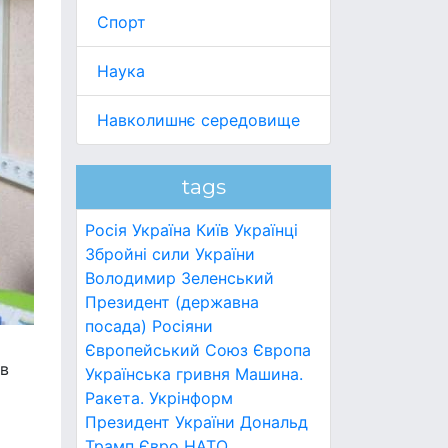
Спорт
Наука
Навколишнє середовище
tags
Росія
Україна
Київ
Українці
Збройні сили України
Володимир Зеленський
Президент (державна
посада)
Росіяни
Європейський Союз
Європа
ів
Українська гривня
Машина.
Ракета.
Укрінформ
Президент України
Дональд
Трамп
Євро
НАТО