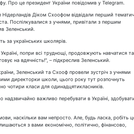
фу. Про це президент України повідомив у Telegram.
ом Нідерландів Діком Схоофом відвідали перший темати
ста. Поспілкувалися з учнями, привітали з першим
ив Зеленський.
ть за українських школярів.
Україні, попри всі труднощі, продовжують навчатися та
говує на вдячність!", – підкреслив Зеленський.
раїни, Зеленський та Схооф провели зустріч з учнями
ними директорки школи, цього року тут розпочнуть
но чотири класи для одинадцятикласників.
що надзвичайно важливо перебувати в Україні, здобуват
ови, наскільки вам непросто. Але, будь ласка, робіть ц
лишаються з вами економічно, політично, фінансово,