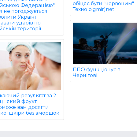
обіцяє бути "червоним" 
ійською Федерацією".
Техно bigmir)net
ія не погоджується
олити Україні
авати ударів по
йській території.
ППО функціонує в
Чернігові
аючий результат за 2
ці: який фрукт
оможе вам досягти
кої шкіри без зморшок