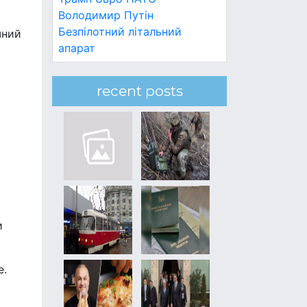
Володимир Путін
Безпілотний літальний
чний
апарат
recent posts
и
е.