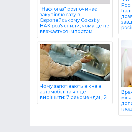
Рос
"Нафтогаз" розпочинає
Італ
закупівлю газу в
дозв
Європейському Союзі: у
завд
НАК роз'яснили, чому це не
росі
вважається імпортом
Чому запотівають вікна в
автомобілі та як це
Враж
вирішити: 7 рекомендацій
міся
доп
глад