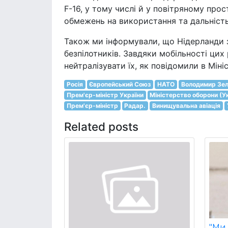
F-16, у тому числі й у повітряному про
обмежень на використання та дальність 
Також ми інформували, що Нідерланди з
безпілотників. Завдяки мобільності ци
нейтралізувати їх, як повідомили в Міні
Росія
Європейський Союз
НАТО
Володимир Зел
Прем'єр-міністр України
Міністерство оборони (У
Прем'єр-міністр
Радар.
Винищувальна авіація
Related posts
"Ми 