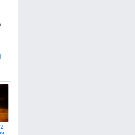
я
2,
ня