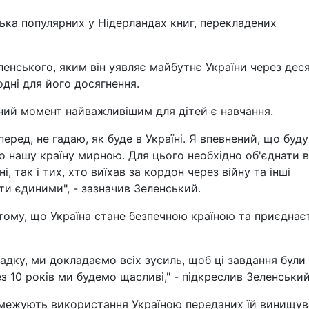
лька популярних у Нідерландах книг, перекладених
ленського, яким він уявляє майбутнє України через дес
годні для його досягнення.
ний момент найважливішим для дітей є навчання.
перед, не гадаю, як буде в Україні. Я впевнений, що буду
о нашу країну мирною. Для цього необхідно об'єднати в
і, так і тих, хто виїхав за кордон через війну та інші
и єдиними", - зазначив Зеленський.
тому, що Україна стане безпечною країною та приєднає
адку, ми докладаємо всіх зусиль, щоб ці завдання були
ез 10 років ми будемо щасливі," - підкреслив Зеленський
бмежують використання Україною переданих їй винищув