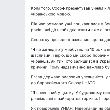
Крім того, Схооф презентував учням кі
українською мовою.
Під час розмови учні поцікавилися у Зе
років і які дії необхідно вжити вже сьо
Спочатку президент зазначив, що на да
"Я не заглядаю у майбутнє на 10 років в
щасливий, і вірю, що ми скоро побачим
українців, як тих, хто залишився в Україн
причини. Тому надзвичайно важливо бут
Глава держави висловив упевненість у 
до Європейського Союзу і НАТО.
"Я впевнений у цьому. У будь-якому вип
реалізовані в найкоротші терміни. І чер
Як повідомляв УНІАН, Нідерланди не о