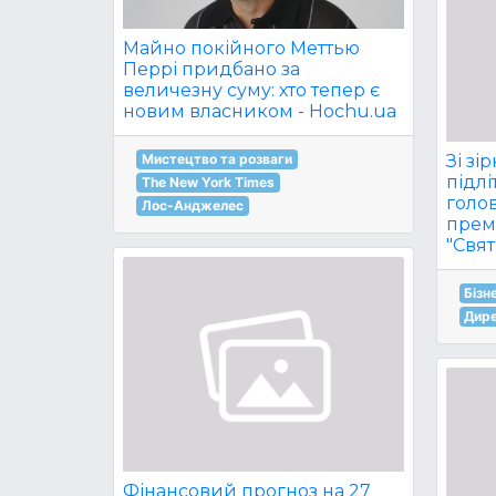
Майно покійного Меттью
Перрі придбано за
величезну суму: хто тепер є
новим власником - Hochu.ua
Зі з
Мистецтво та розваги
підлі
The New York Times
голов
Лос-Анджелес
прем
"Свят
Бізн
Дир
Фінансовий прогноз на 27