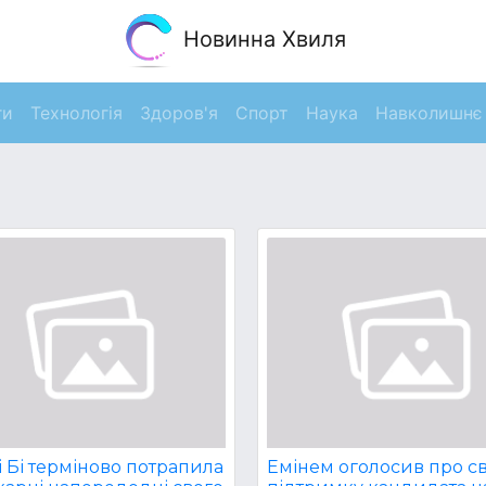
Новинна Хвиля
ги
Технологія
Здоров'я
Спорт
Наука
Навколишнє
 Бі терміново потрапила
Емінем оголосив про с