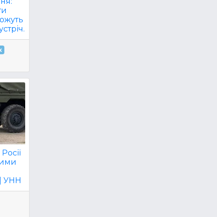
ня:
ти
можуть
стріч.
к
Росії
кими
| УНН