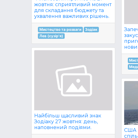
жовтня: сприятливий момент
для складання бюджету та
ухвалення важливих рішень.
Запе
Мистецтво та розваги
Зодіак
закус
Лев (сузір'я)
приго
нови
Мист
Мед
Найбільш щасливий знак
Зодіаку 27 жовтня: день,
наповнений подіями.
США і
спіль