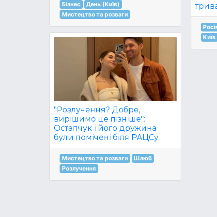
Бізнес
День (Київ)
трива
Мистецтво та розваги
Росі
Київ
"Розлучення? Добре,
вирішимо це пізніше":
Остапчук і його дружина
були помічені біля РАЦСу.
Мистецтво та розваги
Шлюб
Розлучення