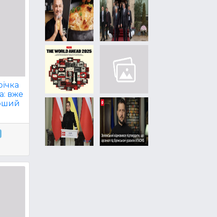
річка
а: вже
ерший