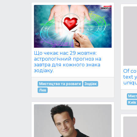
Що чекає нас 29 жовтня:
астрологічний прогноз на
завтра для кожного знака
зодіаку.
Of co
text 
uniqu
Мистецтво та розваги
Зодіак
Лев
Мист
Київ