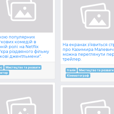
іркою популярних
ткових комедій в
На екранах з’явиться ст
ній ролі: на Netflix
про Казимира Малевич
'єра різдвяного фільму
можна переглянути п
кові джентльмени".
трейлер.
ес
Мистецтво та розваги
Італія
Мистецтво та розваги
ектор
Кінематограф