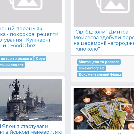
чений перець як
"Сірі бджоли" Дмитра
ка - покрокові рецепти
Мойсеєва здобули пер
тування | Кулінарні
на церемонії нагородж
ни | FoodOboz
"Кіноколо".
ецтво та розваги
Соус
Мистецтво та розваги
ичний рецепт
Кінематограф
Документальний фільм
 Японія стартували
ні військові маневри, які