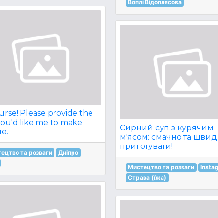
Воплі Відоплясова
urse! Please provide the
you'd like me to make
Сирний суп з курячим
e.
м'ясом: смачно та швид
приготувати!
ецтво та розваги
Дніпро
Мистецтво та розваги
Insta
Страва (їжа)