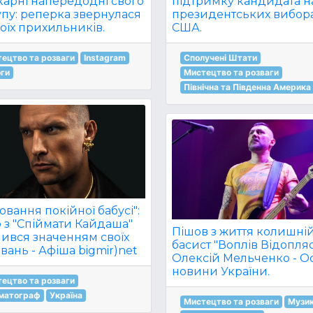
карні напередодні свого
підтримку кандидата н
упу: реперка звернулася
президентських вибора
оїх прихильників.
США.
ецтво та розваги
Instagram
Сполучені Штати
оги
Мистецтво та розваги
Північна та Південна Америка
ювання покійної бабусі":
 з "Спіймати Кайдаша"
Пішов з життя колишні
лився значенням своїх
басист "Воплів Відопля
вань - Афіша bigmir)net
Олексій Мельченко - О
новини України.
ецтво та розваги
ематограф
Україна
Мистецтво та розваги
Музи