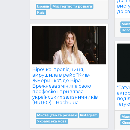
до лі
вист
Ізраїль
Мистецтво та розваги
до св
Київ
Мист
Пол
Вірочка, провідниця,
вирушила в рейс "Київ-
Жмеринка", де Віра
Брежнєва змінила свою
"Тату
професію і привітала
актор
українських залізничників
поді
(ВІДЕО) - Hochu.ua.
татую
Мистецтво та розваги
Instagram
Мист
Українська мова
Кін