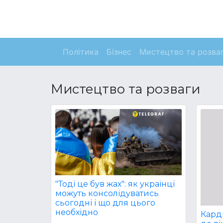
Політика
Бізнес
Мистецтво та розва
Мистецтво та розваги
"Тоді це був жах": як українці
можуть консолідуватись
сьогодні і що для цього
необхідно
Карді