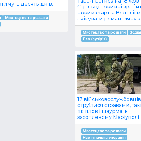
Таро-прогноз на 18 жовт
тимуть десять днів.
Стрільці повинні зроби
новий старт, а Водолії 
я
Мистецтво та розваги
очікувати романтичну зу
Мистецтво та розваги
Зодіа
Лев (сузір'я)
17 військовослужбовців 
отруїлися стравами, та
як плов і шаурма, в
захопленому Маріуполі 
Мистецтво та розваги
Наступальна операція