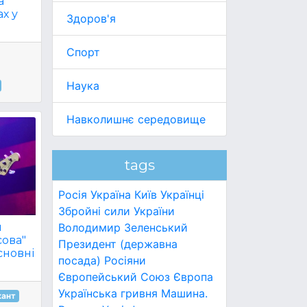
а
х у
Здоров'я
Спорт
Наука
Навколишнє середовище
tags
Росія
Україна
Київ
Українці
Збройні сили України
й
Володимир Зеленський
сова"
Президент (державна
сновні
посада)
Росіяни
Європейський Союз
Європа
Українська гривня
Машина.
кант