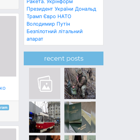
Ракета.
Укрінформ
Президент України
Дональд
Трамп
Євро
НАТО
Володимир Путін
Безпілотний літальний
апарат
recent posts
ко
gram