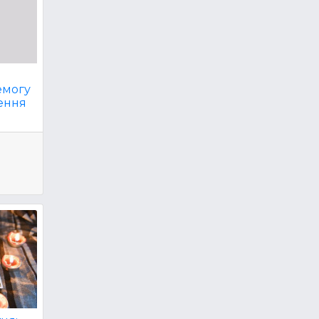
емогу
ення