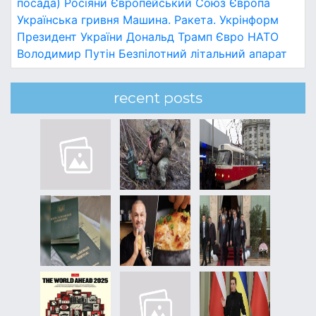
посада)
Росіяни
Європейський Союз
Європа
Українська гривня
Машина.
Ракета.
Укрінформ
Президент України
Дональд Трамп
Євро
НАТО
Володимир Путін
Безпілотний літальний апарат
recent posts