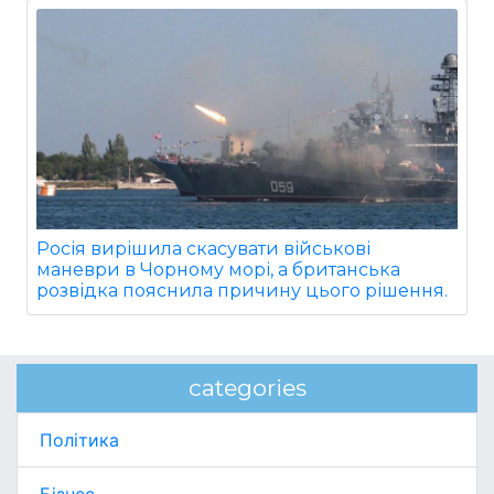
Росія вирішила скасувати військові
маневри в Чорному морі, а британська
розвідка пояснила причину цього рішення.
categories
Політика