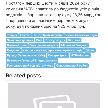
Протягом перших шести місяців 2024 року
компанія "АТБ" сплатила до бюджетів усіх рівнів
податків і зборів на загальну суму 13,26 млрд грн
- порівняно з аналогічним періодом минулого
року, цей показник зріс на 1,25 млрд грн.
Товари
Гектар
Роздрібний магазин
Київська міська рада
Земельна ділянка
Київ
Прокуратура
Бюджет
Воєнний стан
Електрична енергія
Місцевий бюджет
Податок
Київська міська державна адміністрація
Фірма
Вулиця Ушинського (Київ)
Супермаркет
АТБ-Маркет
Буткевич Геннадій Владиславович
Господарський суд міста Києва
Солом'янський район
Related posts