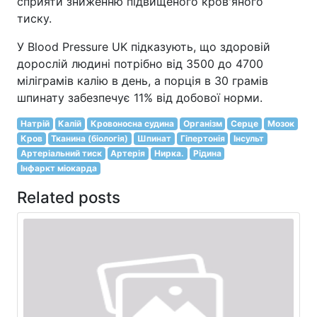
сприяти зниженню підвищеного кров'яного
тиску.
У Blood Pressure UK підказують, що здоровій
дорослій людині потрібно від 3500 до 4700
міліграмів калію в день, а порція в 30 грамів
шпинату забезпечує 11% від добової норми.
Натрій
Калій
Кровоносна судина
Організм
Серце
Мозок
Кров
Тканина (біологія)
Шпинат
Гіпертонія
Інсульт
Артеріальний тиск
Артерія
Нирка.
Рідина
Інфаркт міокарда
Related posts