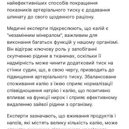
найефективніших способів покращення
показників артеріального тиску є додавання
шпинату до свого щоденного раціону.
Медичні експерти підкреслюють, що калій є
"незамінним мінералом", важливим для
виконання багатьох функцій у нашому організмі.
Він відіграє ключову роль у запобіганні
скупченню рідини в тканинах, оскільки її
надмірність може чинити додатковий тиск на
стінки судин, що, в свою чергу, призводить до
підвищення артеріального тиску. Збалансоване
споживання калію з їжею сприяє нормалізації
співвідношення натрію і калію, що позитивно
впливає на функції нирок і сприяє ефективному
видаленню зайвої рідини з організму.
Експерти зазначають, що вживання продуктів і
напоїв, які містять велику кількість калію, може