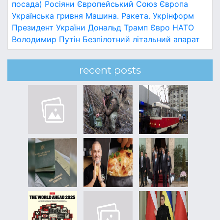
посада)
Росіяни
Європейський Союз
Європа
Українська гривня
Машина.
Ракета.
Укрінформ
Президент України
Дональд Трамп
Євро
НАТО
Володимир Путін
Безпілотний літальний апарат
recent posts