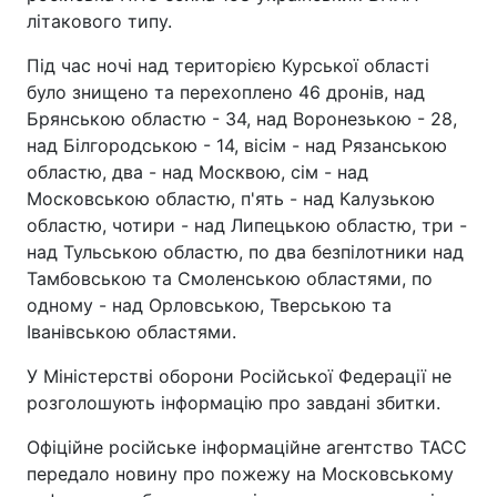
літакового типу.
Під час ночі над територією Курської області
було знищено та перехоплено 46 дронів, над
Брянською областю - 34, над Воронезькою - 28,
над Білгородською - 14, вісім - над Рязанською
областю, два - над Москвою, сім - над
Московською областю, п'ять - над Калузькою
областю, чотири - над Липецькою областю, три -
над Тульською областю, по два безпілотники над
Тамбовською та Смоленською областями, по
одному - над Орловською, Тверською та
Іванівською областями.
У Міністерстві оборони Російської Федерації не
розголошують інформацію про завдані збитки.
Офіційне російське інформаційне агентство ТАСС
передало новину про пожежу на Московському