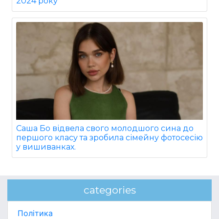
2024 року
Саша Бо відвела свого молодшого сина до
першого класу та зробила сімейну фотосесію
у вишиванках.
categories
Політика