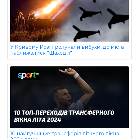
У Кривому Розі пролунали вибухи, до міста
наближалися "Шахеди".
10 найгучніших трансферів літнього вікна