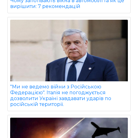
Чому запотівають вікна в автомобілі та як це
вирішити: 7 рекомендацій
"Ми не ведемо війни з Російською
Федерацією". Італія не погоджується
дозволити Україні завдавати ударів по
російській території.