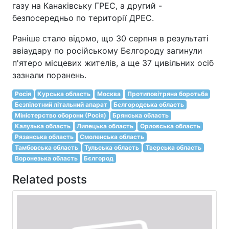
газу на Канаківську ГРЕС, а другий -
безпосередньо по території ДРЕС.
Раніше стало відомо, що 30 серпня в результаті
авіаудару по російському Бєлгороду загинули
п'ятеро місцевих жителів, а ще 37 цивільних осіб
зазнали поранень.
Росія
Курська область
Москва
Протиповітряна боротьба
Безпілотний літальний апарат
Бєлгородська область
Міністерство оборони (Росія)
Брянська область
Калузька область
Липецька область
Орловська область
Рязанська область
Смоленська область
Тамбовська область
Тульська область
Тверська область
Воронезька область
Бєлгород
Related posts