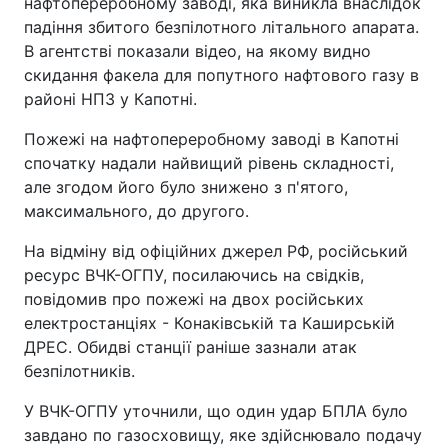
нафтопереробному заводі, яка виникла внаслідок
падіння збитого безпілотного літального апарата.
В агентстві показали відео, на якому видно
скидання факела для попутного нафтового газу в
районі НПЗ у Капотні.
Пожежі на нафтопереробному заводі в Капотні
спочатку надали найвищий рівень складності,
але згодом його було знижено з п'ятого,
максимального, до другого.
На відміну від офіційних джерел РФ, російський
ресурс ВЧК-ОГПУ, посилаючись на свідків,
повідомив про пожежі на двох російських
електростанціях - Конаківській та Каширській
ДРЕС. Обидві станції раніше зазнали атак
безпілотників.
У ВЧК-ОГПУ уточнили, що один удар БПЛА було
завдано по газосховищу, яке здійснювало подачу