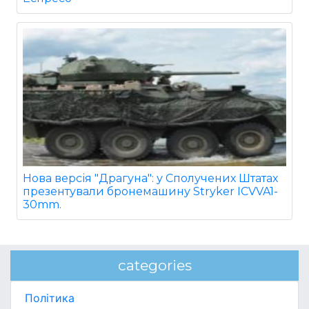
Нова версія "Драгуна": у Сполучених Штатах
презентували бронемашину Stryker ICVVA1-
30mm.
categories
Політика