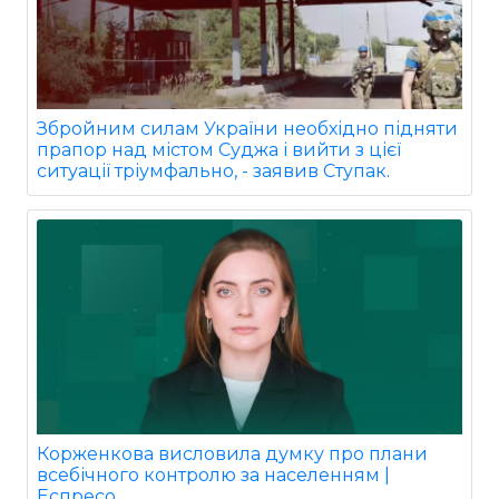
Збройним силам України необхідно підняти
прапор над містом Суджа і вийти з цієї
ситуації тріумфально, - заявив Ступак.
Корженкова висловила думку про плани
всебічного контролю за населенням |
Еспресо