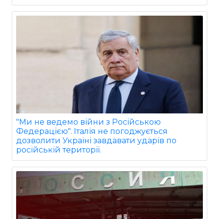
"Ми не ведемо війни з Російською
Федерацією". Італія не погоджується
дозволити Україні завдавати ударів по
російській території.