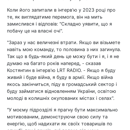
Коли його запитали в інтерв'ю у 2023 році про
те, як виглядатиме перемога, він на мить
замислився і відповів: "Складно уявити, що я
побачу це на власні очі".
"Зараз у нас величезні втрати. Якщо ви візьмете
навіть мою команду, то половина з них загинула.
Так що в будь-який день це можу бути і я, і я не
думаю на багато років наперед, - сказав
Костянтин в інтерв'ю LRT RADIO. - Якщо я буду
живий і буде війна, я буду в армії. Якщо війна
якось закінчиться, піду в громадський сектор і
буду займатися відновленням України, освітою
молоді в колишніх окупованих містах і селах".
"У моєму підрозділі я прагну бути максимально
мотивованим, демонструючи свою силу та
енергію, щоб надихати як своїх товаришів по