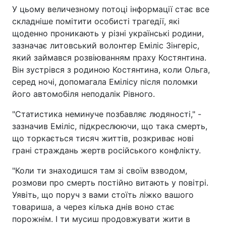
У цьому величезному потоці інформації стає все
складніше помітити особисті трагедії, які
щоденно проникають у різні українські родини,
зазначає литовський волонтер Еміліс Зінгеріс,
який займався розвіюванням праху Костянтина.
Він зустрівся з родиною Костянтина, коли Ольга,
серед ночі, допомагала Емілісу після поломки
його автомобіля неподалік Рівного.
"Статистика неминуче позбавляє людяності," -
зазначив Еміліс, підкреслюючи, що така смерть,
що торкається тисяч життів, розкриває нові
грані страждань жертв російського конфлікту.
"Коли ти знаходишся там зі своїм взводом,
розмови про смерть постійно витають у повітрі.
Уявіть, що поруч з вами стоїть ліжко вашого
товариша, а через кілька днів воно стає
порожнім. І ти мусиш продовжувати жити в