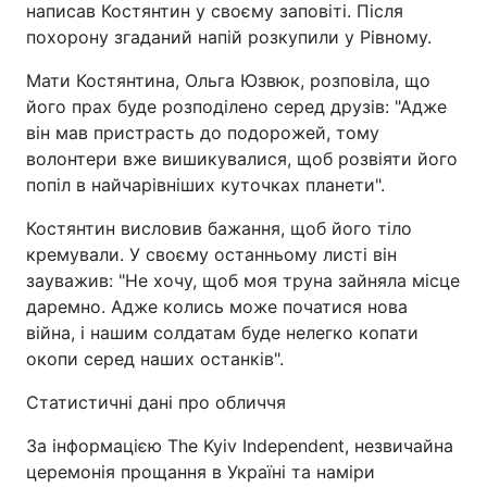
написав Костянтин у своєму заповіті. Після
похорону згаданий напій розкупили у Рівному.
Мати Костянтина, Ольга Юзвюк, розповіла, що
його прах буде розподілено серед друзів: "Адже
він мав пристрасть до подорожей, тому
волонтери вже вишикувалися, щоб розвіяти його
попіл в найчарівніших куточках планети".
Костянтин висловив бажання, щоб його тіло
кремували. У своєму останньому листі він
зауважив: "Не хочу, щоб моя труна зайняла місце
даремно. Адже колись може початися нова
війна, і нашим солдатам буде нелегко копати
окопи серед наших останків".
Статистичні дані про обличчя
За інформацією The Kyiv Independent, незвичайна
церемонія прощання в Україні та наміри