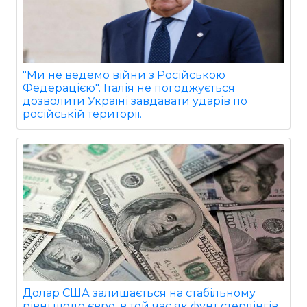
"Ми не ведемо війни з Російською
Федерацією". Італія не погоджується
дозволити Україні завдавати ударів по
російській території.
Долар США залишається на стабільному
рівні щодо євро, в той час як фунт стерлінгів