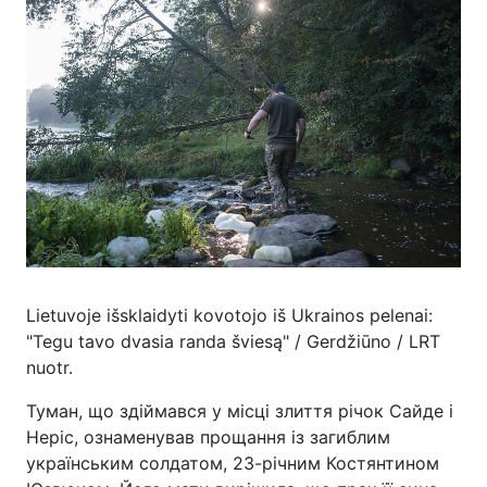
Lietuvoje išsklaidyti kovotojo iš Ukrainos pelenai:
"Tegu tavo dvasia randa šviesą" / Gerdžiūno / LRT
nuotr.
Туман, що здіймався у місці злиття річок Сайде і
Неріс, ознаменував прощання із загиблим
українським солдатом, 23-річним Костянтином