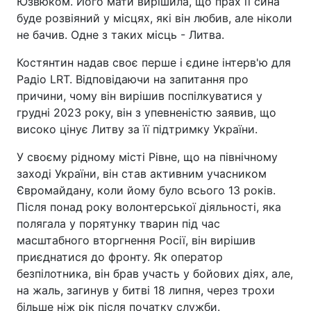
Юзвюком. Його мати вирішила, що прах її сина
буде розвіяний у місцях, які він любив, але ніколи
не бачив. Одне з таких місць - Литва.
Костянтин надав своє перше і єдине інтерв'ю для
Радіо LRT. Відповідаючи на запитання про
причини, чому він вирішив поспілкуватися у
грудні 2023 року, він з упевненістю заявив, що
високо цінує Литву за її підтримку України.
У своєму рідному місті Рівне, що на північному
заході України, він став активним учасником
Євромайдану, коли йому було всього 13 років.
Після понад року волонтерської діяльності, яка
полягала у порятунку тварин під час
масштабного вторгнення Росії, він вирішив
приєднатися до фронту. Як оператор
безпілотника, він брав участь у бойових діях, але,
на жаль, загинув у битві 18 липня, через трохи
більше ніж рік після початку служби.