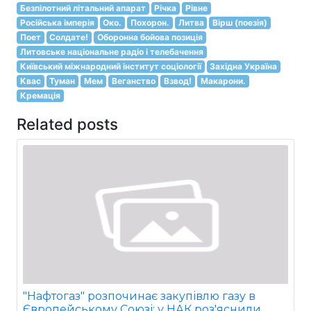
Безпілотний літальний апарат
Річка
Рівне
Російська імперія
Око.
Похорон.
Литва
Вірш (поезія)
Поет
Солдате!
Оборонна бойова позиція
Литовське національне радіо і телебачення
Київський міжнародний інститут соціології
Західна Україна
Квас
Туман
Мем
Веганство
Взвод!
Макарони.
Кремація
Related posts
"Нафтогаз" розпочинає закупівлю газу в
Європейському Союзі: у НАК роз'яснили,