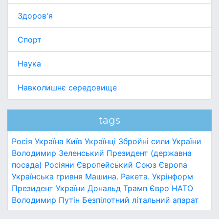
Здоров'я
Спорт
Наука
Навколишнє середовище
tags
Росія
Україна
Київ
Українці
Збройні сили України
Володимир Зеленський
Президент (державна
посада)
Росіяни
Європейський Союз
Європа
Українська гривня
Машина.
Ракета.
Укрінформ
Президент України
Дональд Трамп
Євро
НАТО
Володимир Путін
Безпілотний літальний апарат