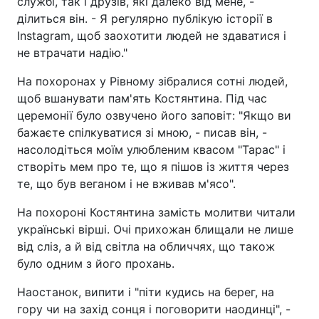
службі, так і друзів, які далеко від мене, -
ділиться він. - Я регулярно публікую історії в
Instagram, щоб заохотити людей не здаватися і
не втрачати надію."
На похоронах у Рівному зібралися сотні людей,
щоб вшанувати пам'ять Костянтина. Під час
церемонії було озвучено його заповіт: "Якщо ви
бажаєте спілкуватися зі мною, - писав він, -
насолодіться моїм улюбленим квасом "Тарас" і
створіть мем про те, що я пішов із життя через
те, що був веганом і не вживав м'ясо".
На похороні Костянтина замість молитви читали
українські вірші. Очі прихожан блищали не лише
від сліз, а й від світла на обличчях, що також
було одним з його прохань.
Наостанок, випити і "піти кудись на берег, на
гору чи на захід сонця і поговорити наодинці", -