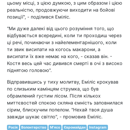
цьому місці, з цією думкою, з цим образом і цією
реальністю, продовжуючи виходити на бойові
позиції", - поділився Еміліс.
"Ми дуже далекі від цього розуміння того, що
відбувається всередині, коли ти проходиш через
ці речі, починаючи з найелементарнішого, коли
ти звик висипати на когось макарони, а
висипати їх вже немає на кого, - сказав він. -
Костя весь цей час дивився смерті в очі з високо
піднятою головою".
Відправившись у тиху молитву, Еміліс крокував
по слизьким камінцям струмка, що був
обрамлений густим лісом. Після кількох
миттєвостей спокою скляна ємність заповнилася
сірим, блискучим попелом. "Нехай твоя душа
завжди шукає світло", - промовив Еміліс.
Росія
Волонтерство
М'ясо
Євромайдан
Instagram