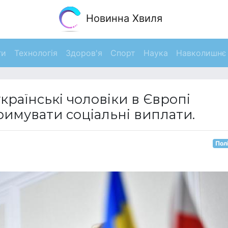
Новинна Хвиля
ги
Технологія
Здоров'я
Спорт
Наука
Навколишнє
країнські чоловіки в Європі
имувати соціальні виплати.
Пол