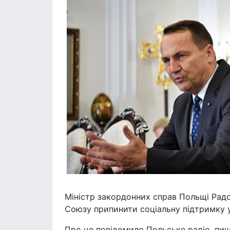
Міністр закордонних справ Польщі Рад
Союзу припинити соціальну підтримку у
Про це повідомило Польське радіо, пише