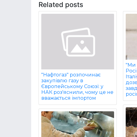
Related posts
"Ми 
Рос
"Нафтогаз" розпочинає
Італ
закупівлю газу в
дозв
Європейському Союзі: у
завд
НАК роз'яснили, чому це не
росі
вважається імпортом