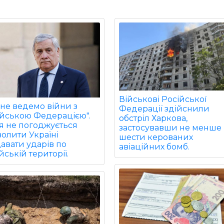
Військові Російської
не ведемо війни з
Федерації здійснили
ійською Федерацією".
обстріл Харкова,
ія не погоджується
застосувавши не менше
олити Україні
шести керованих
авати ударів по
авіаційних бомб.
йській території.