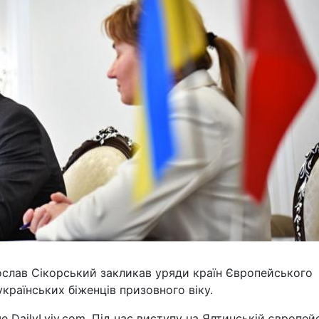
ослав Сікорський закликав уряди країн Європейського
країнських біженців призовного віку.
 DailyLviv.com. Під час виступу на Ялтинській європей