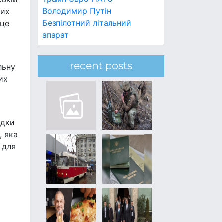
Володимир Путін
ких
Безпілотний літальний
 це
апарат
recent posts
льну
их
адки
, яка
 для