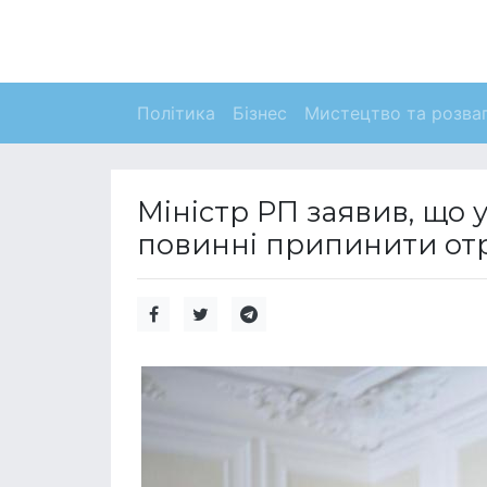
Політика
Бізнес
Мистецтво та розва
Міністр РП заявив, що у
повинні припинити отр