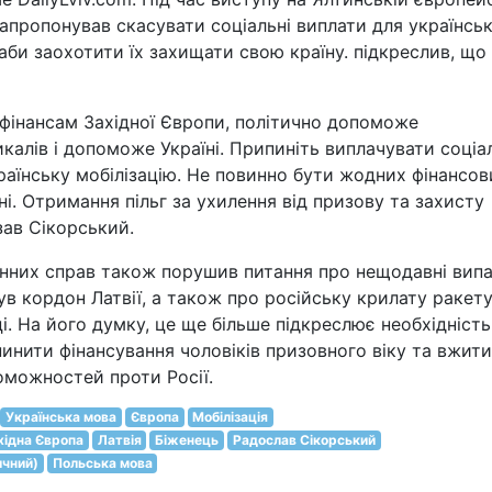
запропонував скасувати соціальні виплати для українсь
, аби заохотити їх захищати свою країну. підкреслив, що
фінансам Західної Європи, політично допоможе
калів і допоможе Україні. Припиніть виплачувати соціа
раїнську мобілізацію. Не повинно бути жодних фінансов
ні. Отримання пільг за ухилення від призову та захисту
зав Сікорський.
онних справ також порушив питання про нещодавні вип
в кордон Латвії, а також про російську крилату ракету
ці. На його думку, це ще більше підкреслює необхідність
инити фінансування чоловіків призовного віку та вжити
оможностей проти Росії.
Українська мова
Європа
Мобілізація
хідна Європа
Латвія
Біженець
Радослав Сікорський
ичний)
Польська мова