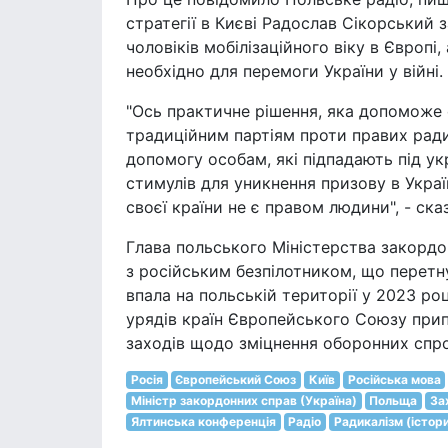
стратегії в Києві Радослав Сікорський 
чоловіків мобілізаційного віку в Європі
необхідно для перемоги України у війні.
"Ось практичне рішення, яка допоможе 
традиційним партіям проти правих ради
допомогу особам, які підпадають під ук
стимулів для уникнення призову в Украї
своєї країни не є правом людини", - ска
Глава польського Міністерства закорд
з російським безпілотником, що перетну
впала на польській території у 2023 ро
урядів країн Європейського Союзу прип
заходів щодо зміцнення оборонних спр
Росія
Європейський Союз
Київ
Російська мова
Міністр закордонних справ (Україна)
Польща
За
Ялтинська конференція
Радіо
Радикалізм (істор