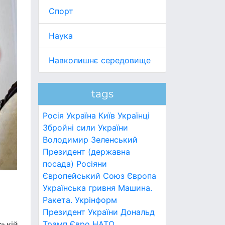
Спорт
Наука
Навколишнє середовище
tags
Росія
Україна
Київ
Українці
Збройні сили України
Володимир Зеленський
Президент (державна
посада)
Росіяни
Європейський Союз
Європа
Українська гривня
Машина.
Ракета.
Укрінформ
Президент України
Дональд
Трамп
Євро
НАТО
ській