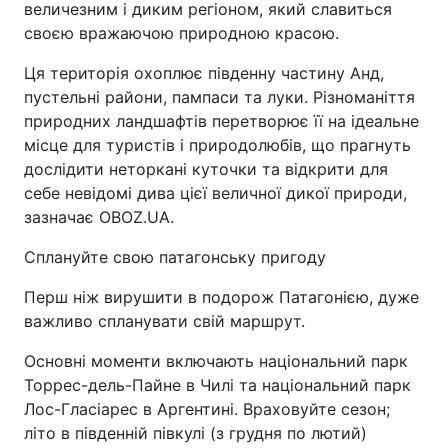
величезним і диким регіоном, який славиться
своєю вражаючою природною красою.
Ця територія охоплює південну частину Анд,
пустельні райони, пампаси та луки. Різноманіття
природних ландшафтів перетворює її на ідеальне
місце для туристів і природолюбів, що прагнуть
дослідити неторкані куточки та відкрити для
себе невідомі дива цієї величної дикої природи,
зазначає OBOZ.UA.
Сплануйте свою патагонську пригоду
Перш ніж вирушити в подорож Патагонією, дуже
важливо спланувати свій маршрут.
Основні моменти включають національний парк
Торрес-дель-Пайне в Чилі та національний парк
Лос-Гласіарес в Аргентині. Враховуйте сезон;
літо в південній півкулі (з грудня по лютий)