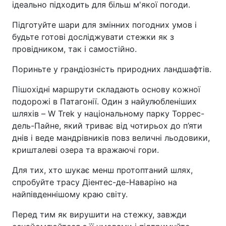
ідеально підходить для більш м'якої погоди.
Підготуйте шари для змінних погодних умов і
будьте готові досліджувати стежки як з
провідником, так і самостійно.
Пориньте у грандіозність природних ландшафтів.
Пішохідні маршрути складають основу кожної
подорожі в Патагонії. Один з найулюбленіших
шляхів – W Trek у національному парку Торрес-
дель-Пайне, який триває від чотирьох до п’яти
днів і веде мандрівників повз величні льодовики,
кришталеві озера та вражаючі гори.
Для тих, хто шукає менш протоптаний шлях,
спробуйте трасу Діентес-де-Наваріно на
найпівденнішому краю світу.
Перед тим як вирушити на стежку, завжди