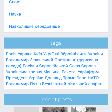
Спорт
Наука
Навколишнє середовище
tags
Росія
Україна
Київ
Українці
Збройні сили України
Володимир Зеленський
Президент (державна
посада)
Росіяни
Європейський Союз
Європа
Українська гривня
Машина.
Ракета.
Укрінформ
Президент України
Дональд Трамп
Євро
НАТО
Володимир Путін
Безпілотний літальний апарат
recent posts