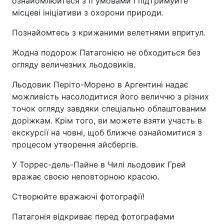
ознайомлюйтеся з її умовами і підтримуйте
місцеві ініціативи з охорони природи.
Познайомтесь з крижаними велетнями впритул.
Жодна подорож Патагонією не обходиться без
огляду величезних льодовиків.
Льодовик Періто-Морено в Аргентині надає
можливість насолодитися його величчю з різних
точок огляду завдяки спеціально облаштованим
доріжкам. Крім того, ви можете взяти участь в
екскурсії на човні, щоб ближче ознайомитися з
процесом утворення айсбергів.
У Торрес-дель-Пайне в Чилі льодовик Грей
вражає своєю неповторною красою.
Створюйте вражаючі фотографії!
Патагонія відкриває перед фотографами