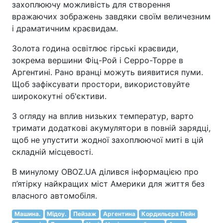
захоплюючу можливість для створення
вражаючих зображень завдяки своїм величезним
і драматичним краєвидам.
Золота година освітлює гірські краєвиди,
зокрема вершини Фіц-Рой і Серро-Торре в
Аргентині. Рано вранці можуть виявитися пуми.
Щоб зафіксувати простори, використовуйте
ширококутні об'єктиви.
З огляду на вплив низьких температур, варто
тримати додаткові акумулятори в повній зарядці,
щоб не упустити жодної захоплюючої миті в цій
складній місцевості.
В минулому OBOZ.UA ділився інформацією про
п’ятірку найкращих міст Америки для життя без
власного автомобіля.
Машина.
Мідоу.
Пейзаж
Аргентина
Кордильєра Пейн