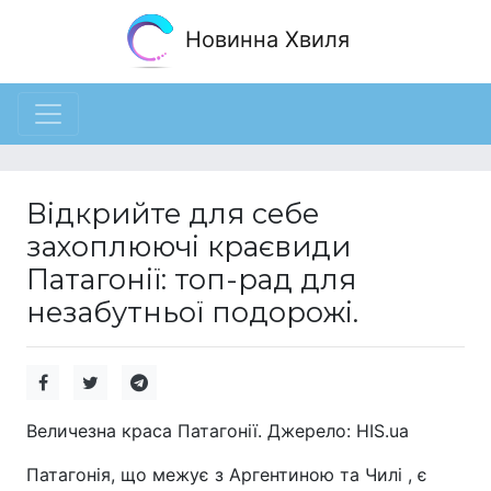
Новинна Хвиля
Відкрийте для себе
захоплюючі краєвиди
Патагонії: топ-рад для
незабутньої подорожі.
Величезна краса Патагонії. Джерело: HIS.ua
Патагонія, що межує з Аргентиною та Чилі , є