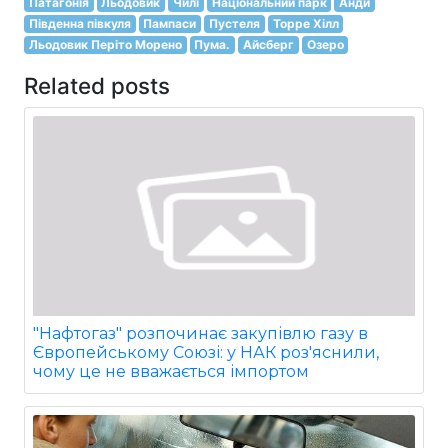
Патагонія
Льодовик
Чилі
Національний парк
Анди
Південна півкуля
Пампаси
Пустеля
Торре Хілл
Льодовик Періто Морено
Пума.
Айсберг
Озеро
Related posts
"Нафтогаз" розпочинає закупівлю газу в
Європейському Союзі: у НАК роз'яснили,
чому це не вважається імпортом